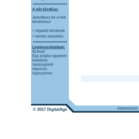
A hét kérdése:
Jelentkezz be a heti
kérdéshez!
> régebbi kérdések
> kérdés beküldés
Legolvasottabbak:
IQ teszt
Egy angliai egyetem
kutatásai
Varázsgömb
Hipnózis
Agyscanner
impresszum
© 2017 DigitalAge