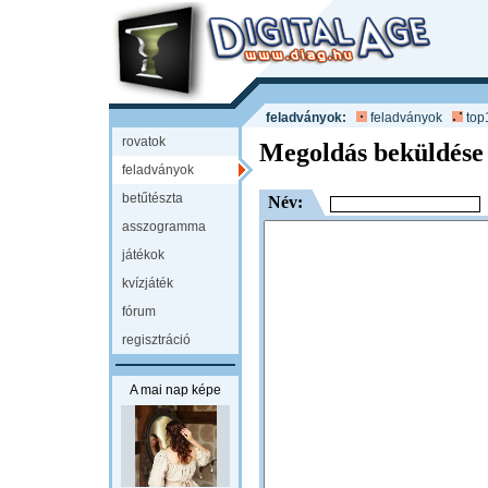
feladványok:
feladványok
top
rovatok
Megoldás beküldése
feladványok
betűtészta
Név:
asszogramma
játékok
kvízjáték
fórum
regisztráció
A mai nap képe