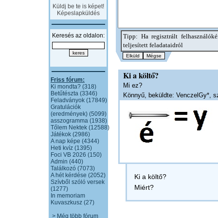
Küldj be te is képet!
Képeslapküldés
Keresés az oldalon:
Tipp: Ha regisztrált felhasználók
teljesített feladataidról
Ki a költő?
Friss fórum:
Mi ez?
Ki mondta? (318)
Betűtészta (3346)
Könnyű, beküldte: VenczelGy*, s
Feladványok (17849)
Gratulációk
(eredmények) (5099)
asszogramma (1938)
Tőlem Nektek (12588)
Játékok (2986)
A nap képe (4344)
Heti kvíz (1395)
Foci VB 2026 (150)
Admin (440)
Találkozó (7073)
A hét kérdése (2052)
Ki a költő?
Szívből szóló versek
Miért?
(1277)
In memoriam
Kuvaszkusz (27)
> Még több fórum