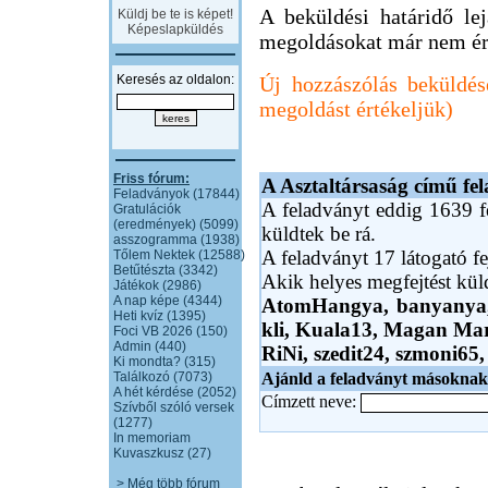
A beküldési határidő lejá
Küldj be te is képet!
Képeslapküldés
megoldásokat már nem ér
Keresés az oldalon:
Új hozzászólás beküldés
megoldást értékeljük)
Friss fórum:
A Asztaltársaság című fel
Feladványok (17844)
A feladványt eddig 1639 fe
Gratulációk
(eredmények) (5099)
küldtek be rá.
asszogramma (1938)
A feladványt 17 látogató fe
Tőlem Nektek (12588)
Betűtészta (3342)
Akik helyes megfejtést kü
Játékok (2986)
A nap képe (4344)
AtomHangya,
banyany
Heti kvíz (1395)
kli,
Kuala13,
Magan Ma
Foci VB 2026 (150)
Admin (440)
RiNi,
szedit24,
szmoni65
Ki mondta? (315)
Találkozó (7073)
Ajánld a feladványt másoknak
A hét kérdése (2052)
Címzett neve:
Szívből szóló versek
(1277)
In memoriam
Kuvaszkusz (27)
> Még több fórum