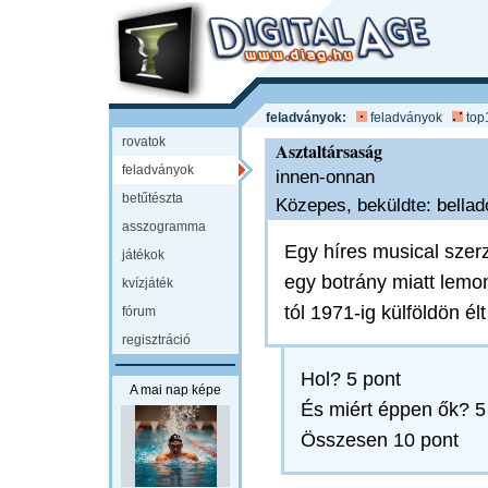
feladványok:
feladványok
top
rovatok
Asztaltársaság
feladványok
innen-onnan
betűtészta
Közepes, beküldte: bellad
asszogramma
Egy híres musical szer
játékok
egy botrány miatt lemon
kvízjáték
tól 1971-ig külföldön él
fórum
regisztráció
Hol? 5 pont
A mai nap képe
És miért éppen ők? 5
Összesen 10 pont