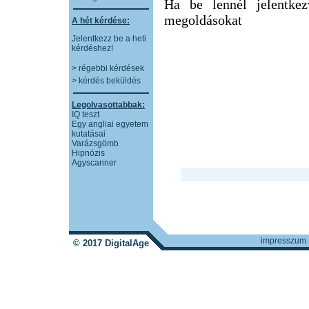
Ha be lennél jelentkez
megoldásokat
A hét kérdése:
Jelentkezz be a heti
kérdéshez!
> régebbi kérdések
> kérdés beküldés
Legolvasottabbak:
IQ teszt
Egy angliai egyetem
kutatásai
Varázsgömb
Hipnózis
Agyscanner
impresszum
© 2017 DigitalAge