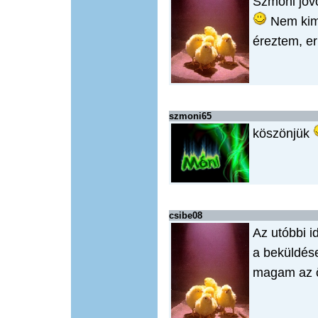
Szmoni jóvo
Nem kimo
éreztem, er
szmoni65
köszönjük
csibe08
Az utóbbi 
a beküldése
magam az ö