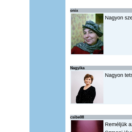
onix
Nagyon sze
Nagyika
Nagyon tets
csibe08
Reméljük az