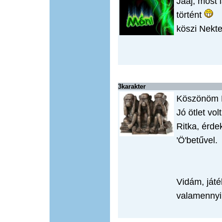
Jaaj, most 
történt
köszi Nekt
3karakter
Köszönöm M
Jó ötlet volt
Ritka, érde
'Ö'betűvel.
Vidám, ját
valamennyi