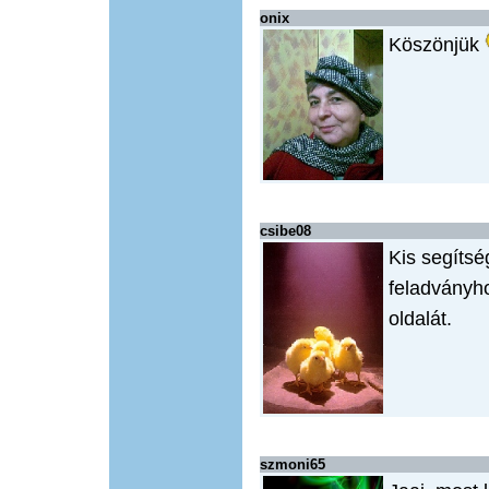
onix
Köszönjük
csibe08
Kis segítsé
feladványh
oldalát.
szmoni65