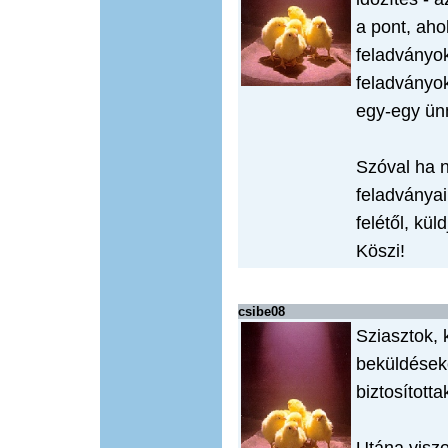
a pont, aho
feladványo
feladványo
egy-egy ünn
Szóval ha 
feladványai
felétől, kü
Köszi!
csibe08
Sziasztok, 
beküldéseke
biztosított