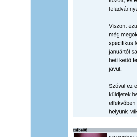
között, és 
feladvánnya
Viszont ezu
még megoldj
specifikus 
januártól s
heti kettő 
javul.
Szóval ez e
küldjetek b
elfekvőben 
helyünk Mik
csibe08