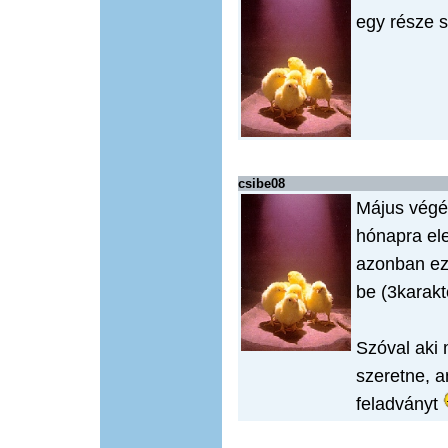
egy része s
csibe08
Május végéi
hónapra ele
azonban ez
be (3karakt
Szóval aki 
szeretne, 
feladványt