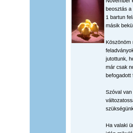
November e
beosztás a
1 bartun fe
másik bekül
Köszönöm m
feladványok
jutottunk, 
már csak n
befogadott 
Szóval van 
változatoss
szükségünk
Ha valaki ü