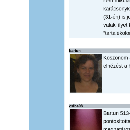
idén mikulá
karácsonyko
(31-én) is 
valaki ilyet
"tartalékol
bartun
Köszönöm a 
elnézést a 
csibe08
Bartun 513
pontosított
meghatároz