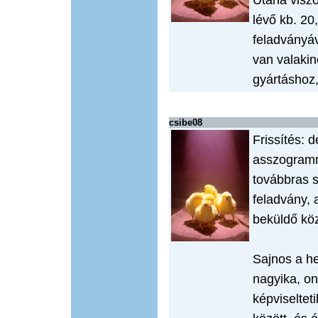
Utána viszo
lévő kb. 20
feladványá
van valaki
gyártáshoz
csibe08
Frissítés: 
asszogramm
továbbras s
feladvány, 
beküldő köz
Sajnos a he
nagyika, on
képviseltet