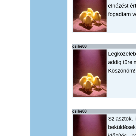
elnézést ér
fogadtam vo
csibe08
Legközelebb
addig türel
Köszönöm!
csibe08
Sziasztok,
beküldések
időzítés - a