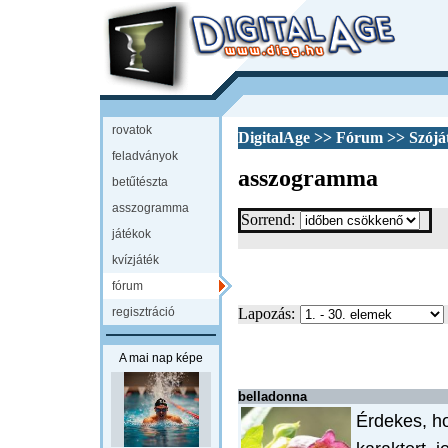
rovatok
DigitalAge
>>
Fórum
>>
Szójá
feladványok
asszogramma
betűtészta
asszogramma
Sorrend:
játékok
kvízjáték
fórum
regisztráció
Lapozás:
A mai nap képe
belladonna
Érdekes, h