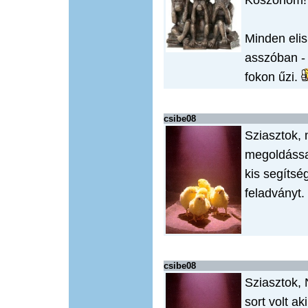
Köszönöm!
Minden eli
asszóban - 
fokon űzi.
csibe08
Sziasztok,
megoldássa
kis segítsé
feladványt.
csibe08
Sziasztok,
sort volt ak