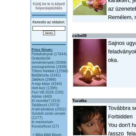
karaktert, 
Küldj be te is képet!
az üzenete
Képeslapküldés
Remélem, n
Keresés az oldalon:
csibe08
Sajnos ugy
Friss fórum:
feladványok
Feladványok (17844)
Gratulációk
oka.
(eredmények) (5099)
asszogramma (1938)
Tőlem Nektek (12588)
Betűtészta (3342)
Játékok (2986)
A nap képe (4344)
Heti kvíz (1395)
Foci VB 2026 (150)
Admin (440)
Tucatka
Ki mondta? (315)
Találkozó (7073)
Továbbra s
A hét kérdése (2052)
Szívből szóló versek
Forbidden
(1277)
In memoriam
You don't h
Kuvaszkusz (27)
/asszo_fela
> Még több fórum