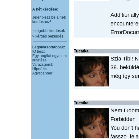
A hét kérdése:
Additionall
Jelentkezz be a heti
kérdéshez!
encountered
> régebbi kérdések
ErrorDocume
> kérdés beküldés
Legolvasottabbak:
Tucatka
IQ teszt
Egy angliai egyetem
Szia Tibi! 
kutatásai
Varázsgömb
38. beküldés
Hipnózis
Agyscanner
még így sem
Tucatka
Nem tudom 
Forbidden
You don't h
/asszo_fela