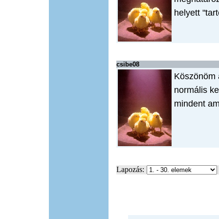
helyett "tar
csibe08
Köszönöm a
normális ke
mindent ami
Lapozás: