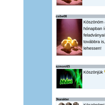
csibe08
Köszönöm a
hónapban í
feladványai
továbbra is
lehessen!
szmoni65
Köszönjük
3karakter