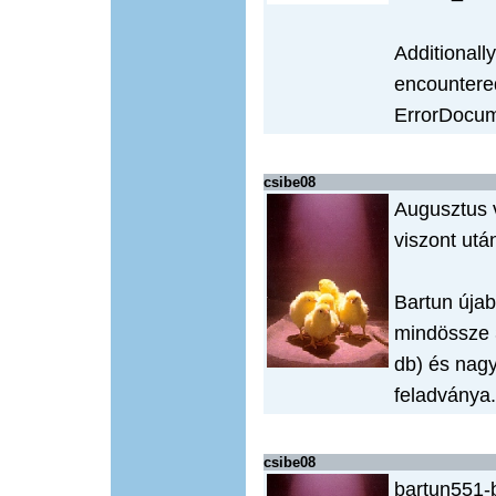
Additionall
encountered
ErrorDocume
csibe08
Augusztus v
viszont utá
Bartun újab
mindössze 3
db) és nag
feladványa.
csibe08
bartun551-