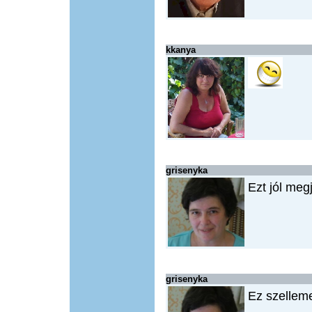
kkanya
grisenyka
Ezt jól meg
grisenyka
Ez szelleme