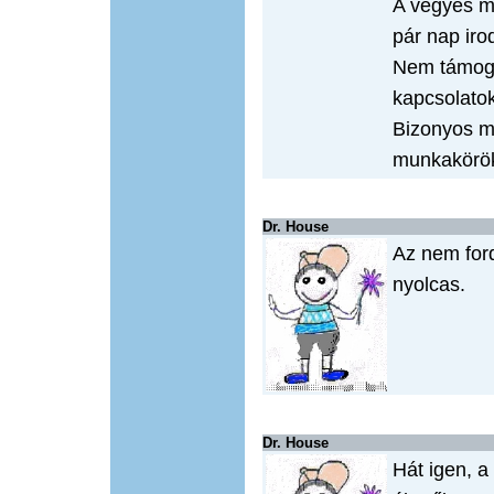
A vegyes m
pár nap iro
Nem támoga
kapcsolato
Bizonyos 
munkakörö
Dr. House
Az nem ford
nyolcas.
Dr. House
Hát igen, 