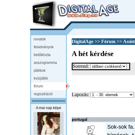
rovatok
DigitalAge
>>
Fórum
>>
Assis
feladványok
A hét kérdése
betűtészta
asszogramma
Sorrend:
játékok
kvízjáték
fórum
regisztráció
Lapozás:
A mai nap képe
portugal
Sok-sok fa.