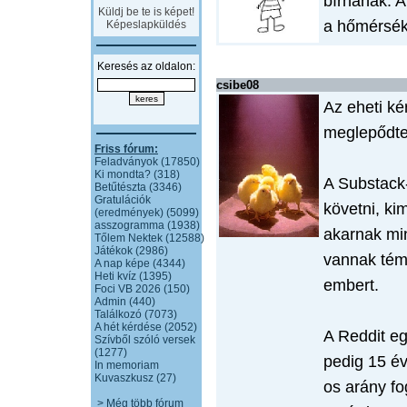
bírnának. A
Küldj be te is képet!
a hőmérsékl
Képeslapküldés
Keresés az oldalon:
csibe08
Az eheti ké
meglepődt
Friss fórum:
Feladványok (17850)
Ki mondta? (318)
A Substack-
Betűtészta (3346)
Gratulációk
követni, ki
(eredmények) (5099)
asszogramma (1938)
akarnak mi
Tőlem Nektek (12588)
Játékok (2986)
vannak tém
A nap képe (4344)
Heti kvíz (1395)
embert.
Foci VB 2026 (150)
Admin (440)
Találkozó (7073)
A hét kérdése (2052)
A Reddit eg
Szívből szóló versek
(1277)
pedig 15 év
In memoriam
Kuvaszkusz (27)
os arány fo
> Még több fórum