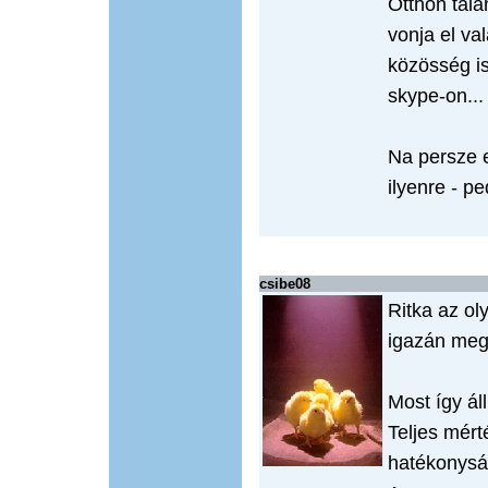
Otthon talá
vonja el va
közösség is
skype-on...
Na persze 
ilyenre - pe
csibe08
Ritka az ol
igazán meg
Most így ál
Teljes mér
hatékonysá