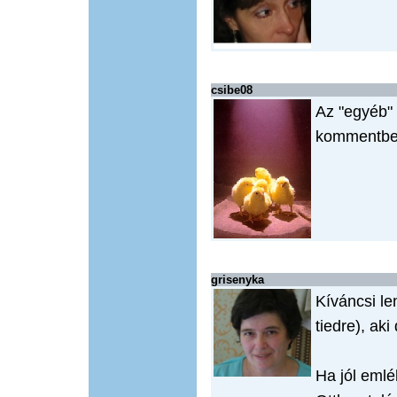
csibe08
Az "egyéb"
kommentben
grisenyka
Kíváncsi le
tiedre), aki
Ha jól eml