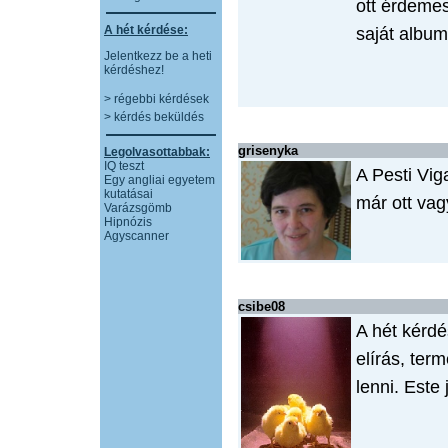
ott érdemes
A hét kérdése:
saját album
Jelentkezz be a heti
kérdéshez!
> régebbi kérdések
> kérdés beküldés
grisenyka
Legolvasottabbak:
IQ teszt
A Pesti Vig
Egy angliai egyetem
kutatásai
már ott vag
Varázsgömb
Hipnózis
Agyscanner
csibe08
A hét kérd
elírás, ter
lenni. Este 