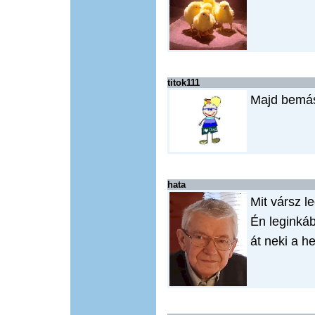
titok111
Majd bemás
hata
Mit vársz le
Én leginkáb
át neki a he