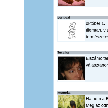
portugal
október 1.
Illemtan, v
természete
Tucatka
Elszámoltam
választanom
mutterka
Ha nem a Ba
Meg az ott