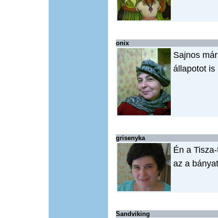
onix
Sajnos már
állapotot is
grisenyka
Én a Tisza-
az a bányat
Sandviking