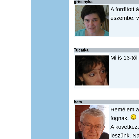
grisenyka
A fordított á
eszembe: v
Tucatka
Mi is 13-tó
hata
Remélem az
fognak.
A következ
leszünk. Na