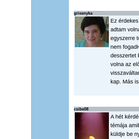
grisenyka
Ez érdekes
adtam volna
egyszerre t
nem fogadH
desszertet 
volna az el
visszaválta
kap. Más is
csibe08
A hét kérdé
témája ami
küldje be n