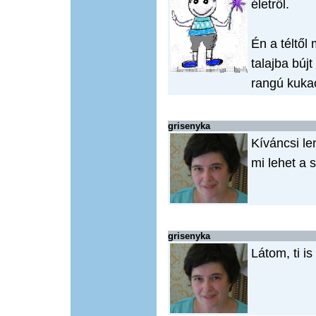
életről.
Én a téltől
talajba búj
rangú kukac
grisenyka
Kíváncsi le
mi lehet a 
grisenyka
Látom, ti is