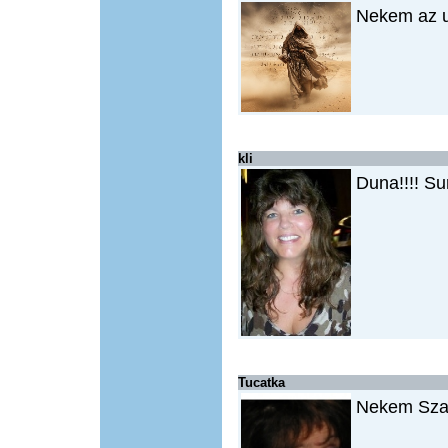
Nekem az 
kli
Duna!!!! S
Tucatka
Nekem Szar