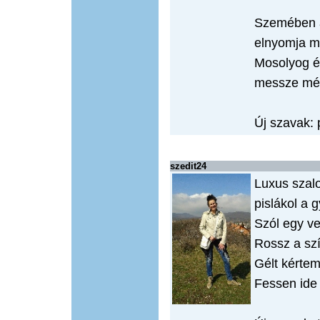
Szemében a
elnyomja m
Mosolyog é
messze még
Új szavak: 
szedit24
Luxus szal
pislákol a g
Szól egy v
Rossz a szí
Gélt kérte
Fessen ide