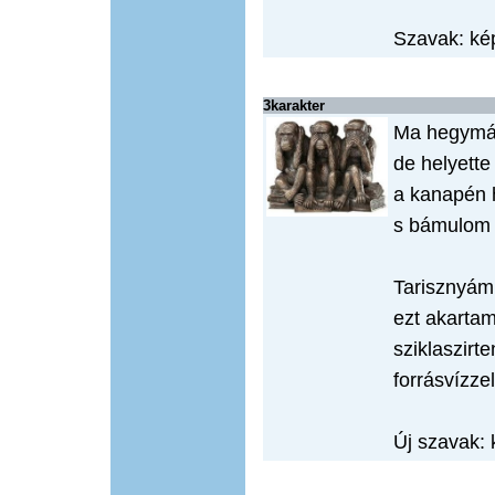
Szavak: kép
3karakter
Ma hegymás
de helyette
a kanapén 
s bámulom 
Tarisznyámba
ezt akartam
sziklaszirt
forrásvízzel
Új szavak: 