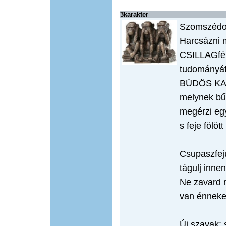
3karakter
Szomszédo
Harcsázni m
CSILLAGfén
tudományát
BÜDÖS KAG
melynek bű
megérzi eg
s feje fölött
Csupaszfej
tágulj inn
Ne zavard
van énnek
Új szavak: 