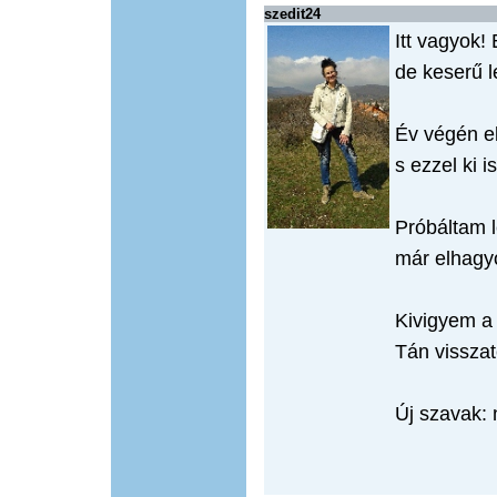
szedit24
Itt vagyok
de keserű 
Év végén e
s ezzel ki 
Próbáltam 
már elhagy
Kivigyem a
Tán visszat
Új szavak: