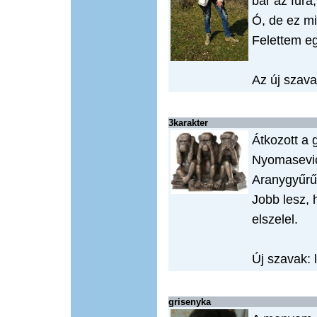
bár az fur
Ó, de ez mi
Felettem eg
Az új szava
3karakter
Átkozott a 
Nyomasevic
Aranygyűrűt
Jobb lesz, 
elszelel.
Új szavak: 
grisenyka