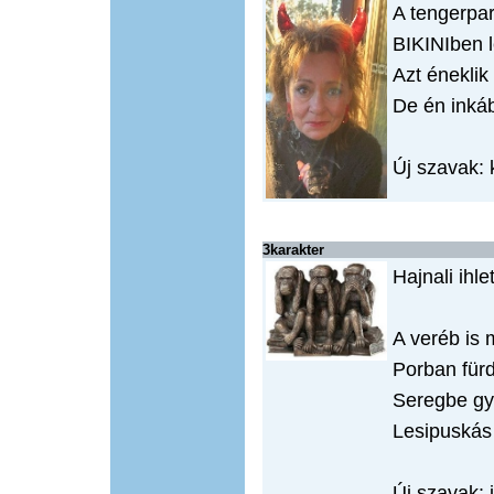
A tengerp
BIKINIben l
Azt éneklik
De én inká
Új szavak: 
3karakter
Hajnali ihl
A veréb is m
Porban fürd
Seregbe gyű
Lesipuskás 
Új szavak: 