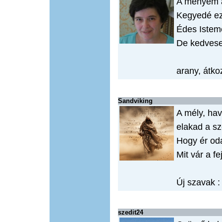
A menyem 
Kegyedé ez
Édes Istem
De kedvese
arany, átko
Sandviking
A mély, hav
elakad a s
Hogy ér oda
Mit vár a f
Új szavak 
szedit24