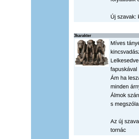
Új szavak: 
3karakter
Míves tányé
kincsvadás
Lelkesedve 
fapuskával 
Ám ha leszá
minden árn
Álmok szárn
s megszólal
Az új szava
tornác