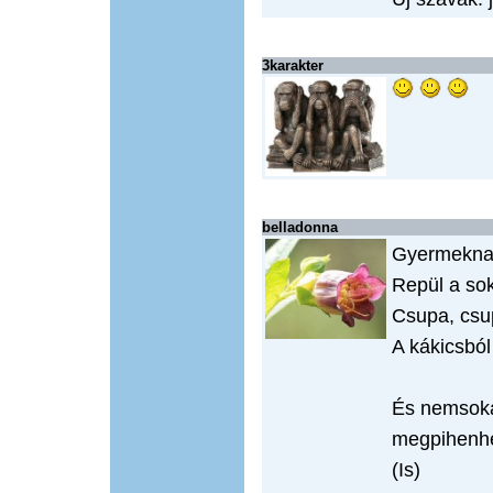
3karakter
belladonna
Gyermekna
Repül a sok
Csupa, csu
A kákicsbó
És nemsokár
megpihenhet
(Is)