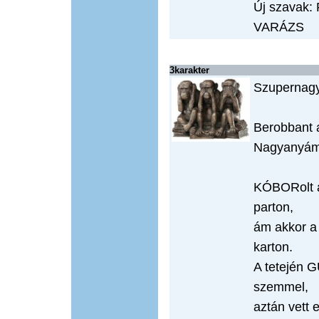
Új szavak
VARÁZS
3karakter
Szupernagy
Berobbant 
Nagyanyám i
KÓBORolt a
parton,
ám akkor a 
karton.
A tetején
szemmel,
aztán vett 