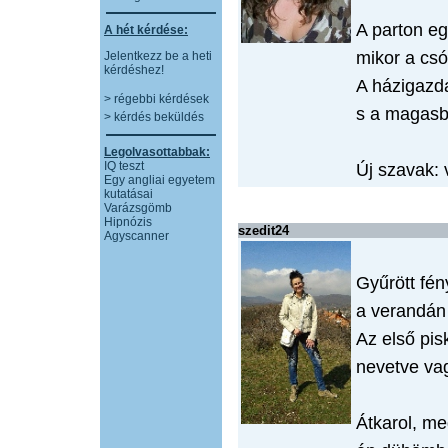
A parton eg
A hét kérdése:
mikor a csón
Jelentkezz be a heti
kérdéshez!
A házigazda
> régebbi kérdések
s a magasból
> kérdés beküldés
Legolvasottabbak:
IQ teszt
Új szavak: v
Egy angliai egyetem
kutatásai
Varázsgömb
Hipnózis
szedit24
Agyscanner
Gyűrött fén
a verandán
Az első pis
nevetve va
Átkarol, me