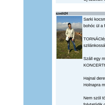
szedit24
Sarki kocs
bohóc ül a 
TORNÁClépc
szilánkossá 
Száll egy m
KONCERTte
Hajnal dere
Holnapra
Nem szól t
folytatódik 