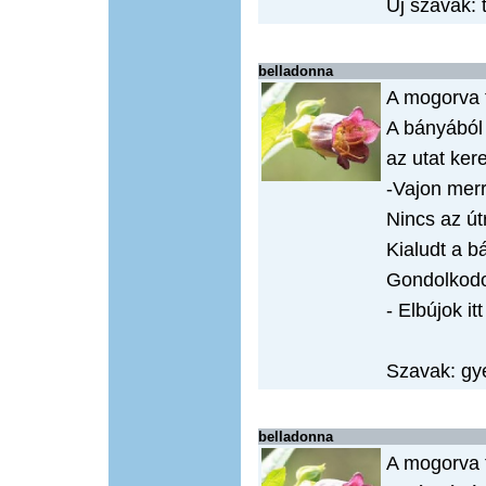
Új szavak: 
belladonna
A mogorva 
A bányából
az utat ker
-Vajon merr
Nincs az út
Kialudt a 
Gondolkodot
- Elbújok it
Szavak: gye
belladonna
A mogorva 