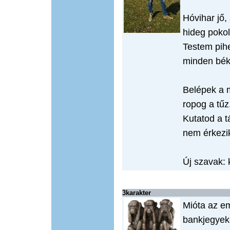
Hóvihar jő,
hideg pokol
Testem pih
minden bék
Belépek a 
ropog a tűz
Kutatod a t
nem érkezi
Új szavak: 
3karakter
Mióta az e
bankjegyek