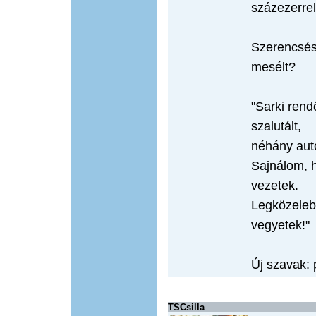
százezerrel
Szerencsése
mesélt?
"Sarki rend
szalutált,
néhány autó
Sajnálom, h
vezetek.
Legközelebb
vegyetek!"
Új szavak: 
TSCsilla