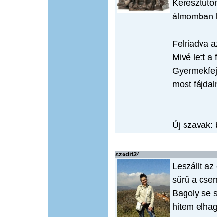
Keresztúton
álmomban l
Felriadva 
Mivé lett a 
Gyermekfejj
most fájda
Új szavak: 
szedit24
Leszállt az
sűrű a csen
Bagoly se s
hitem elha