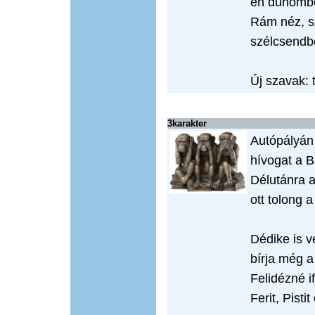
én dühömbe
Rám néz, s
szélcsendb
Új szavak: 
3karakter
Autópályán
hívogat a B
Délutánra a
ott tolong 
Dédike is v
bírja még a 
Felidézné i
Ferit, Pistit