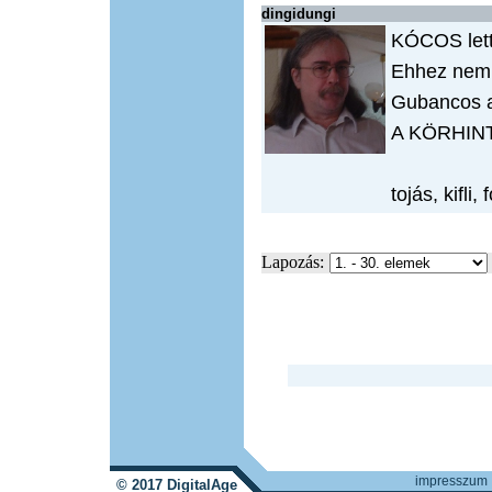
dingidungi
KÓCOS lett
Ehhez nem
Gubancos a
A KÖRHIN
tojás, kifli
Lapozás:
impresszum
© 2017 DigitalAge