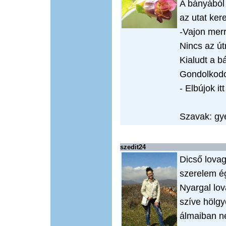
A bányából
az utat ker
-Vajon merr
Nincs az út
Kialudt a 
Gondolkodot
- Elbújok it
Szavak: gye
szedit24
Dicső lova
szerelem é
Nyargal lov
szíve hölgy
álmaiban né