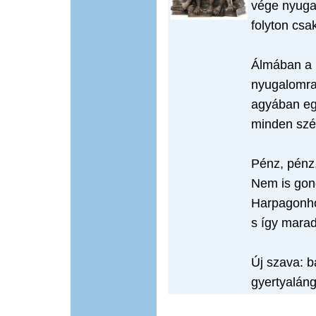
vége nyuga
folyton csa
Álmában a 
nyugalomra
agyában eg
minden szép
Pénz, pénz
Nem is gon
Harpagonho
s így mara
Új szava: b
gyertyalán