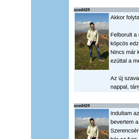
szedit24
Akkor folyt
Felborult a
köpcös edz
Nincs már 
ezúttal a m
Az új szava
nappal, tán
szedit24
Indultam az
bevertem a
Szerencsér