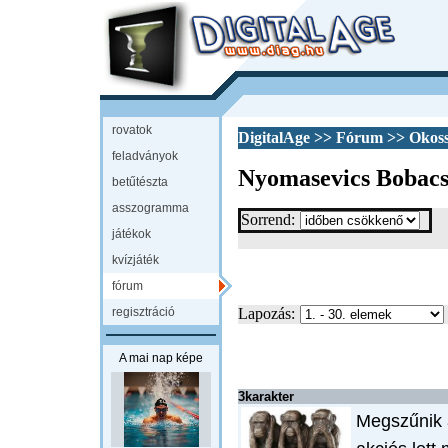
rovatok
DigitalAge
>>
Fórum
>>
Okos
feladványok
Nyomasevics Bobac
betűtészta
asszogramma
Sorrend:
játékok
kvízjáték
fórum
regisztráció
Lapozás:
A mai nap képe
3karakter
Megszűnik a