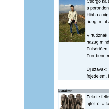
Csörgő kala
a porondon
Hiába a vig
rideg, mint
Virtuóznak 
hazug mind
Fülsértően 
Forr bennem
Új szavak:
fejedelem, 
3karakter
Fekete fell
éjfélt üt a 