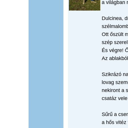
a világban 
Dulcinea, d
szélmalomb
Ott őszült m
szép szerel
És végre! Ő
Az ablakból
Szikrázó na
lovag szemé
nekiront a
csatáz vele
Sűrű a csen
a hős vitéz 