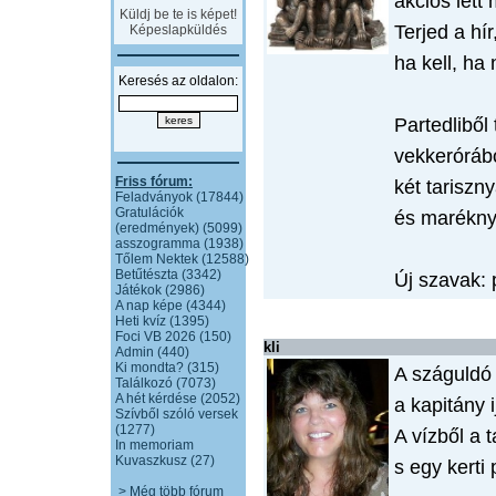
akciós lett
Küldj be te is képet!
Terjed a hír
Képeslapküldés
ha kell, ha
Keresés az oldalon:
Partedliből 
vekkerórábó
Friss fórum:
két tariszny
Feladványok (17844)
Gratulációk
és maréknyi
(eredmények) (5099)
asszogramma (1938)
Tőlem Nektek (12588)
Betűtészta (3342)
Új szavak: p
Játékok (2986)
A nap képe (4344)
Heti kvíz (1395)
Foci VB 2026 (150)
kli
Admin (440)
Ki mondta? (315)
A száguldó 
Találkozó (7073)
A hét kérdése (2052)
a kapitány 
Szívből szóló versek
(1277)
A vízből a t
In memoriam
Kuvaszkusz (27)
s egy kerti 
> Még több fórum