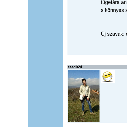
fügefára an
s könnyes 
Új szavak: 
szedit24