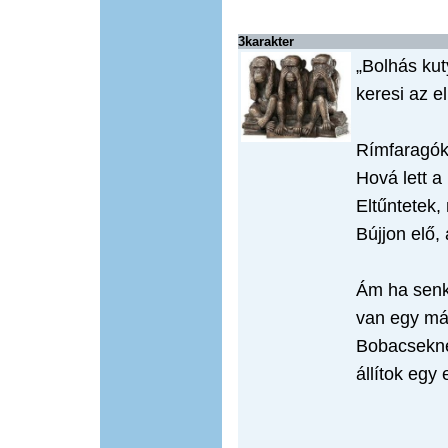
3karakter
„Bolhás kuty
keresi az e
Rímfaragók
Hová lett a
Eltűntetek,
Bújjon elő, 
Ám ha senki
van egy más
Bobacsekne
állítok egy