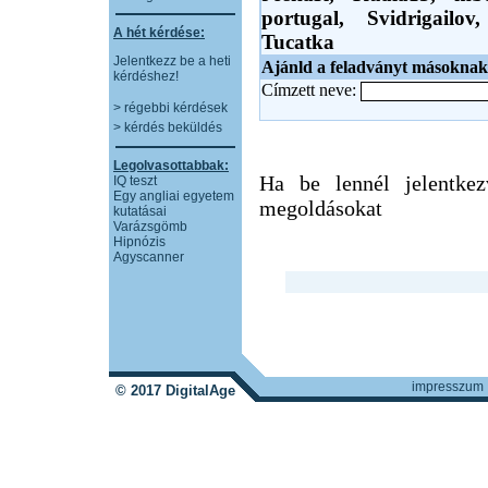
portugal,
Svidrigailo
A hét kérdése:
Tucatka
Jelentkezz be a heti
Ajánld a feladványt másoknak
kérdéshez!
Címzett neve:
> régebbi kérdések
> kérdés beküldés
Legolvasottabbak:
Ha be lennél jelentkez
IQ teszt
Egy angliai egyetem
megoldásokat
kutatásai
Varázsgömb
Hipnózis
Agyscanner
impresszum
© 2017 DigitalAge