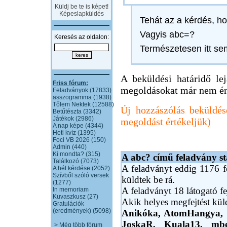
Küldj be te is képet!
Képeslapküldés
Tehát az a kérdés, h
Vagyis abc=?
Keresés az oldalon:
Természetesen itt se
A beküldési határidő lejá
Friss fórum:
megoldásokat már nem ér
Feladványok (17833)
asszogramma (1938)
Tőlem Nektek (12588)
Új hozzászólás beküldés
Betűtészta (3342)
Játékok (2986)
megoldást értékeljük)
A nap képe (4344)
Heti kvíz (1395)
Foci VB 2026 (150)
Admin (440)
Ki mondta? (315)
A abc? című feladvány sta
Találkozó (7073)
A feladványt eddig 1176 fe
A hét kérdése (2052)
Szívből szóló versek
küldtek be rá.
(1277)
A feladványt 18 látogató fe
In memoriam
Kuvaszkusz (27)
Akik helyes megfejtést kü
Gratulációk
(eredmények) (5098)
Anikóka,
AtomHangya,
JoskaR,
Kuala13,
mb
> Még több fórum