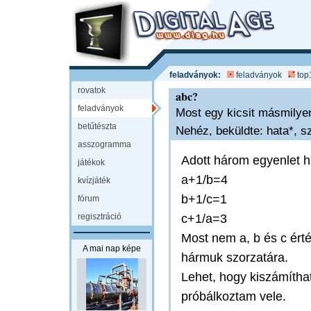
feladványok:
feladványok
top
rovatok
abc?
feladványok
Most egy kicsit másmilyen 
betűtészta
Nehéz, beküldte: hata*, s
asszogramma
Adott három egyenlet h
játékok
a+1/b=4
kvízjáték
b+1/c=1
fórum
regisztráció
c+1/a=3
Most nem a, b és c ért
A mai nap képe
hármuk szorzatára.
Lehet, hogy kiszámíthat
próbálkoztam vele.