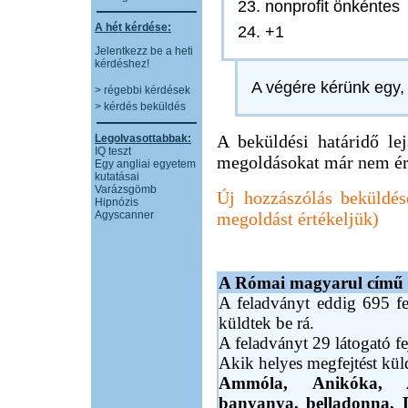
23. nonprofit önkéntes
A hét kérdése:
24. +1
Jelentkezz be a heti
kérdéshez!
A végére kérünk egy, 
> régebbi kérdések
> kérdés beküldés
A beküldési határidő lejá
Legolvasottabbak:
IQ teszt
megoldásokat már nem ér
Egy angliai egyetem
kutatásai
Varázsgömb
Új hozzászólás beküldés
Hipnózis
Agyscanner
megoldást értékeljük)
A Római magyarul című fe
A feladványt eddig 695 fe
küldtek be rá.
A feladványt 29 látogató fe
Akik helyes megfejtést kü
Ammóla,
Anikóka,
banyanya,
belladonna,