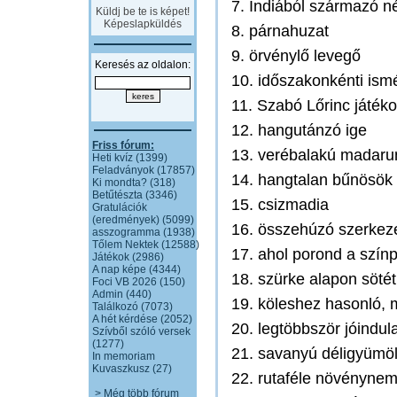
7. Indiából származó n
Küldj be te is képet!
Képeslapküldés
8. párnahuzat
9. örvénylő levegő
Keresés az oldalon:
10. időszakonkénti ism
11. Szabó Lőrinc játéko
12. hangutánzó ige
Friss fórum:
13. verébalakú madaru
Heti kvíz (1399)
Feladványok (17857)
14. hangtalan bűnösök
Ki mondta? (318)
Betűtészta (3346)
15. csizmadia
Gratulációk
(eredmények) (5099)
16. összehúzó szerkez
asszogramma (1938)
Tőlem Nektek (12588)
17. ahol porond a szín
Játékok (2986)
A nap képe (4344)
18. szürke alapon söté
Foci VB 2026 (150)
Admin (440)
19. köleshez hasonló, m
Találkozó (7073)
A hét kérdése (2052)
20. legtöbbször jóindula
Szívből szóló versek
(1277)
21. savanyú déligyümö
In memoriam
Kuvaszkusz (27)
22. rutaféle növényne
> Még több fórum