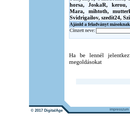
horsa,
JoskaR,
kerou
Mara,
mihtoth,
mutte
Svidrigailov,
szedit24,
Sz
Ajánld a feladványt másoknak
Címzett neve:
Ha be lennél jelentkez
megoldásokat
impresszum
© 2017 DigitalAge