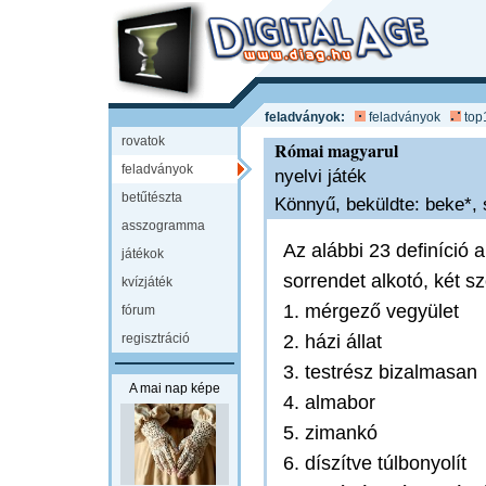
feladványok:
feladványok
top
rovatok
Római magyarul
feladványok
nyelvi játék
betűtészta
Könnyű, beküldte: beke*,
asszogramma
Az alábbi 23 definíció 
játékok
sorrendet alkotó, két s
kvízjáték
1. mérgező vegyület
fórum
regisztráció
2. házi állat
3. testrész bizalmasan
A mai nap képe
4. almabor
5. zimankó
6. díszítve túlbonyolít