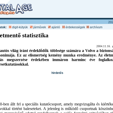
202
atok:
digit-kütyük
járművek
ajánló
érdekességek
archívum
etmentő statisztika
2004.11.16.
autós világ iránt érdeklődők többsége számára a Volvo a biztons
nonimája. Ez az elismertség kemény munka eredménye. Az élet
dás megszerzése érdekében immáron harminc éve foglalko
esetkutatásokkal.
hirdetés
0-ben állt fel a speciális kutatócsoport, amely megvizsgálta és kiértéke
vokkal történt baleseteket. A jelenleg is működő csoportnak köszönh