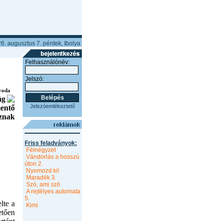
6. augusztus 7. péntek, Ibolya
Felhasználónév:
Jelszó:
yoda
ág
Jelszóemlékeztető
mentő
znak
Friss feladványok:
Félnégyzet
Vándorlás a hosszú
úton 2.
Nyomozd ki!
Maradék 3.
Szó, ami szó
A rejtélyes automata
5.
lte a
Kimi
etően