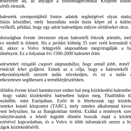
delkezésre áll, az anyagot a Biztonságtechnikai Központ külö
kértői elemzik.
alesetek szempontjából fontos adatok segítségével olyan statisz
tbázis készülhet, mely használata során tiszta képet ad a külö
yezőkről, például, hogy egy adott balesettípus milyen sérüléseket okoz.
dországban évente ötvenezer olyan balesetről érkezik jelentés, me
vo modell is érintett. Ha a javítási költség 35 ezer svéd koronánál 
ül, akkor a Volvo felügyelői alaposabban megvizsgálják a ba
ülményeit. Ez a folyamat évi 1500-2000 balesetet érint.
aleseteket vizsgáló csoport alapszabálya, hogy annál jobb, minél
ormációt lehet gyűjteni.
Ennek az a célja, hogy a balesetekről 
etkezményekről szerzett tudás növekedjen, és ez a tudás a
etkezetesen segíthessen a termékfejlesztésben.
iföldön évente közel harmincezer ember hal meg közlekedési balesetbe
 hogy valaki közlekedési balesetben haljon meg, Thaiföldön tí
ószínűbb, mint Európában. Ezért itt is létrehoztak egy közlek
eseteket kutató központot (TARC), mely minden alkalommal kivo
eseti helyszínre, ha az Bangkokban történt. Ezáltal a remények szer
mányhivatalok a lehető legjobb döntést hozzák majd a közlek
vezésével kapcsolatban, és a Volvo is több információt szerez a fe
zágok közlekedéséről.