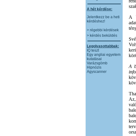
ren
sza
A hét kérdése:
A b
Jelentkezz be a heti
kérdéshez!
ada
tén
> régebbi kérdések
> kérdés beküldés
Své
Vol
Legolvasottabbak:
ker
IQ teszt
Egy angliai egyetem
kör
kutatásai
Varázsgömb
A b
Hipnózis
inf
Agyscanner
köv
köv
Tha
Az,
val
bal
bal
kor
ter
ors