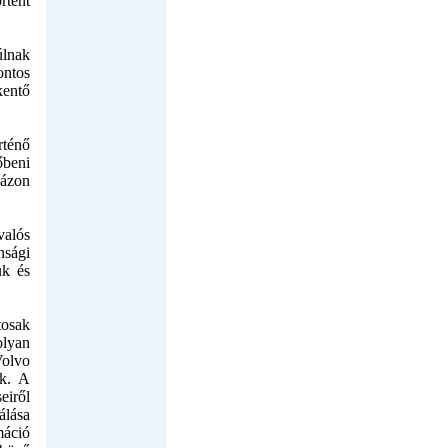
rtént
úlnak
ontos
kentő
rténő
őbeni
házon
valós
sági
uk és
tosak
olyan
Volvo
ek. A
eiről
álása
máció