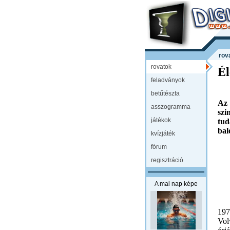
rov
rovatok
Él
feladványok
betűtészta
Az 
asszogramma
szi
játékok
tu
bal
kvízjáték
fórum
regisztráció
A mai nap képe
197
Vol