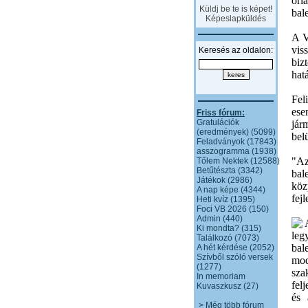
óri
Küldj be te is képet!
bal
Képeslapküldés
A V
vis
Keresés az oldalon:
biz
hatá
Fel
ese
Friss fórum:
Gratulációk
jár
(eredmények) (5099)
bel
Feladványok (17843)
asszogramma (1938)
"Az
Tőlem Nektek (12588)
Betűtészta (3342)
bal
Játékok (2986)
köz
A nap képe (4344)
fej
Heti kvíz (1395)
Foci VB 2026 (150)
Admin (440)
Ki mondta? (315)
leg
Találkozó (7073)
bal
A hét kérdése (2052)
Szívből szóló versek
mod
(1277)
sza
In memoriam
fel
Kuvaszkusz (27)
és 
> Még több fórum