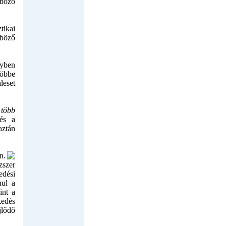
nböző
tikai
nböző
lyben
többe
leset
 több
és a
ztán
n.
zszer
edési
nul a
int a
edés
jlődő