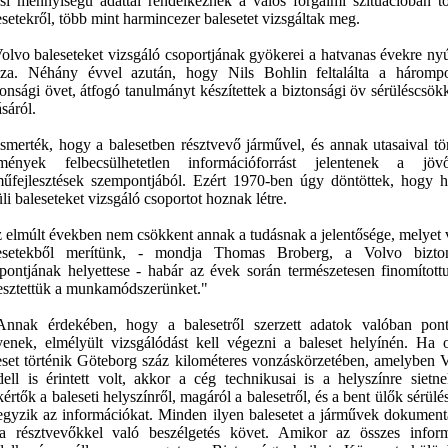
ási mennyiségű adattal rendelkeznek a valós forgalmi szituációban tö
esetekről, több mint harmincezer balesetet vizsgáltak meg.
olvo baleseteket vizsgáló csoportjának gyökerei a hatvanas évekre ny
sza. Néhány évvel azután, hogy Nils Bohlin feltalálta a háromp
tonsági övet, átfogó tanulmányt készítettek a biztonsági öv sérüléscsök
sáról.
ismerték, hogy a balesetben résztvevő járművel, és annak utasaival tö
mények felbecsülhetetlen információforrást jelentenek a jöv
műfejlesztések szempontjából. Ezért 1970-ben úgy döntöttek, hogy 
üli baleseteket vizsgáló csoportot hoznak létre.
 elmúlt években nem csökkent annak a tudásnak a jelentősége, melyet 
esetekből merítünk, - mondja Thomas Broberg, a Volvo bizton
pontjának helyettese - habár az évek során természetesen finomított
lesztettük a munkamódszerünket."
Annak érdekében, hogy a balesetről szerzett adatok valóban pon
yenek, elmélyült vizsgálódást kell végezni a baleset helyínén. Ha 
eset történik Göteborg száz kilométeres vonzáskörzetében, amelyben 
ell is érintett volt, akkor a cég technikusai is a helyszínre sietn
kértők a baleseti helyszínről, magáról a balesetről, és a bent ülők sérülés
jegyzik az információkat. Minden ilyen balesetet a járművek dokument
a résztvevőkkel való beszélgetés követ. Amikor az összes infor