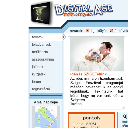
rovatok:
digit-kütyük
járművek
rovatok
feladványok
betűtészta
asszogramma
játékok
Idén is SZIGETelünk
kvízjáték
Az idei, immáron tizenharmadik
fórum
Sziget Fesztivál programját
méltóan nevezhetjük az eddigi
regisztráció
legjobbnak. Tekintsünk hát
körül, hogy mi vár ránk idén a
Szigeten....
A mai nap képe
Tovább
kak
1. hata
- 82054
fél