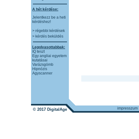
A hét kérdése:
Jelentkezz be a heti
kérdéshez!
> régebbi kérdések
> kérdés beküldés
Legolvasottabbak:
IQ teszt
Egy angliai egyetem
kutatásai
Varázsgömb
Hipnózis
Agyscanner
impresszum
© 2017 DigitalAge