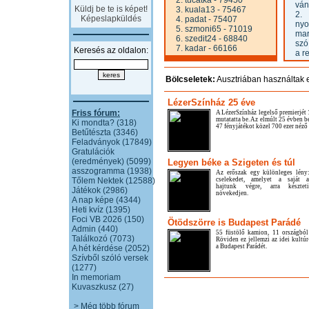
2. tucatka
- 79450
ván
Küldj be te is képet!
3. kuala13
- 75467
2.
Képeslapküldés
4. padat
- 75407
nyo
5. szmoni65
- 71019
mar
6. szedit24
- 68840
szó
7. kadar
- 66166
Keresés az oldalon:
a r
Bölcseletek:
Ausztriában használtak e
LézerSzínház 25 éve
Friss fórum:
A LézerSzínház legelső premierjét
mutatatta be. Az elmúlt 25 évben b
Ki mondta? (318)
47 fényjátékot közel 700 ezer néző 
Betűtészta (3346)
Feladványok (17849)
Gratulációk
(eredmények) (5099)
Legyen béke a Szigeten és túl
asszogramma (1938)
Az erőszak egy különleges lény
Tőlem Nektek (12588)
cselekedet, amelyet a saját a
hajtunk végre, arra késztet
Játékok (2986)
növekedjen.
A nap képe (4344)
Heti kvíz (1395)
Foci VB 2026 (150)
Ötödszörre is Budapest Parádé
Admin (440)
55 füstölő kamion, 11 országbó
Találkozó (7073)
Röviden ez jellemzi az idei kultúr
a Budapest Parádét.
A hét kérdése (2052)
Szívből szóló versek
(1277)
In memoriam
Kuvaszkusz (27)
> Még több fórum