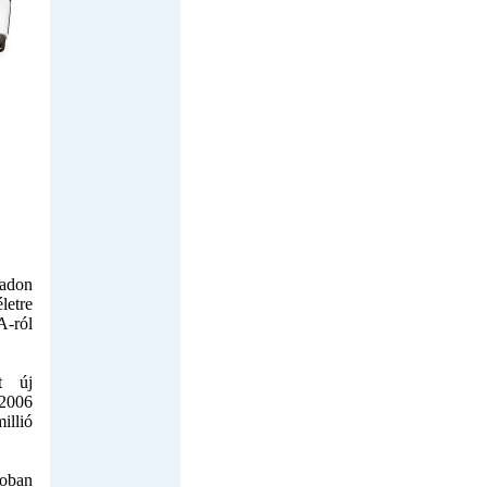
adon
letre
A-ról
t új
 2006
illió
coban