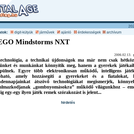
202
atok:
digit-kütyük
járművek
ajánló
érdekességek
archívum
EGO Mindstorms NXT
2006.02.13.
echnológia, a technikai újdonságok ma már nem csak hétköz
tünket és munkánkat könnyítik meg, hanem a gyerekek játékai
pülnek. Egyre több elektronikusan működő, intelligens játék
pható, amely hozzásegíti a gyerekeket és a fiatalokat, 
dennapjainkat átszövő technológiákat megismerjék, könnye
almazkodjanak „gombnyomásokra” működő világunkhoz – emel
ig egy-egy ilyen játék remek szórakozást is jelent...
hirdetés