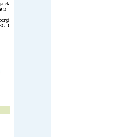
játék
t is.
ergi
LEGO