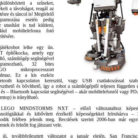
különbözteti a színeket,
ékeli a távolságot, reagál az
ntésre és táncol is! Megfelelő
gramozása esetén pedig
r utasítást is tud küldeni,
dául mobiltelefonra fotó
ítésére.
átékrobot lelke egy ún.
 építőkocka, amely egy
lló, számítógép segítségével
ogramozható, 32 bites
GO mikroprocesszort
talmaz. Ez a kis eszköz
etooth kapcsolaton keresztül, vagy USB csatlakozással szab
leszthető és bővíthető, így a robot a számítógéptől teljesen független é
, és – Bluetooth kapcsolat segítségével – akár mobiltelefonról vagy PD
mtop) is irányítható.
LEGO MINDSTORMS NXT – előző változataihoz képes
hnológiákkal és kibővített érzékelő képességekkel felruházva –
odik felében jelenik meg. Becslések szerint 2006-ban már egym
rmek és felnőtt fog játszani vele.
új, továbbfejlesztett változatot a január elején, San Francis