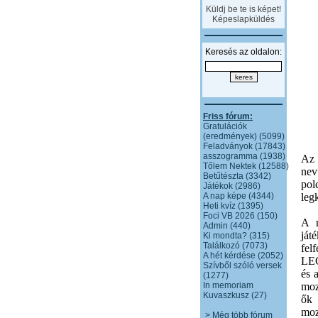
Küldj be te is képet!
Képeslapküldés
Keresés az oldalon:
Friss fórum:
Gratulációk
(eredmények) (5099)
Feladványok (17843)
asszogramma (1938)
Az 
Tőlem Nektek (12588)
nev
Betűtészta (3342)
pol
Játékok (2986)
A nap képe (4344)
leg
Heti kvíz (1395)
Foci VB 2026 (150)
A r
Admin (440)
já
Ki mondta? (315)
Találkozó (7073)
fel
A hét kérdése (2052)
LEG
Szívből szóló versek
és 
(1277)
In memoriam
moz
Kuvaszkusz (27)
ők 
m
> Még több fórum