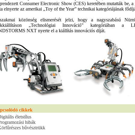
rendezett Consumer Electronic Show (CES) keretében mutatták be, a 
ta elnyerte az amerikai „Toy of the Year” technikai kategóriájának fődíjá
zakmai közönség elismerését jelzi, hogy a nagyszabású Nürnb
tékkiállításon „Technológiai Innováció” kategóriában a 
DSTORMS NXT nyerte el a kiállítás innovációs díját.
pcsolódó cikkek
igitális életstílus
rogramozási hibák
örfűrészes bűvésztrükk