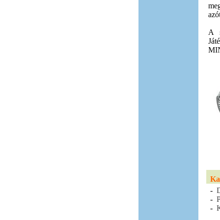
meg
azó
A s
Já
MIN
Ka
-
D
-
P
-
K