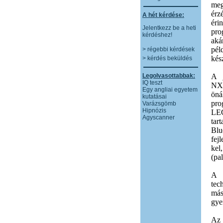
meg
érz
A hét kérdése:
éri
Jelentkezz be a heti
pro
kérdéshez!
aká
pél
> régebbi kérdések
kész
> kérdés beküldés
Legolvasottabbak:
A j
IQ teszt
NXT
Egy angliai egyetem
öná
kutatásai
pr
Varázsgömb
Hipnózis
LE
Agyscanner
tar
Blu
fej
kel
(pal
A 
tec
más
gye
Az 