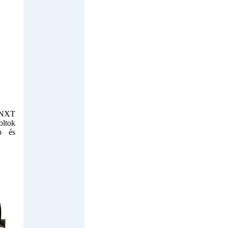
S NXT
oltok
b és