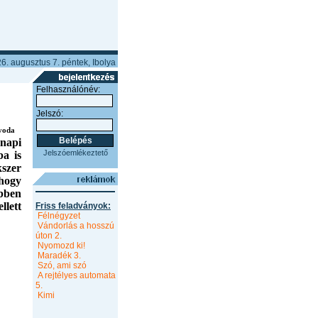
6. augusztus 7. péntek, Ibolya
Felhasználónév:
Jelszó:
yoda
napi
Jelszóemlékeztető
ba is
szer
hogy
bben
lett
Friss feladványok:
Félnégyzet
Vándorlás a hosszú
úton 2.
Nyomozd ki!
Maradék 3.
Szó, ami szó
A rejtélyes automata
5.
Kimi