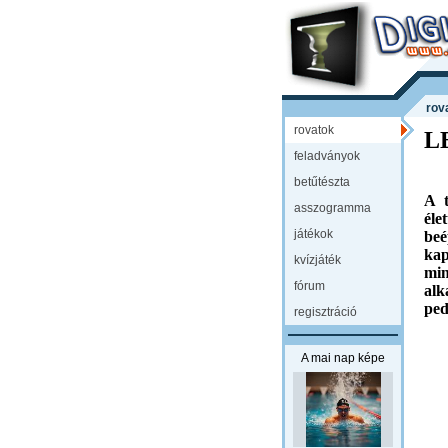
rov
rovatok
L
feladványok
betűtészta
A t
asszogramma
éle
játékok
beé
ka
kvízjáték
min
fórum
alk
ped
regisztráció
A mai nap képe