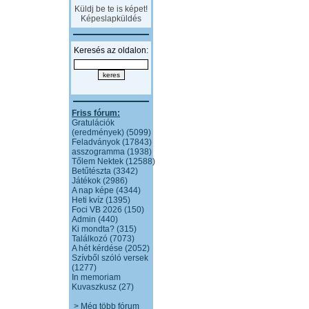
Küldj be te is képet!
Képeslapküldés
Keresés az oldalon:
Friss fórum:
Gratulációk
(eredmények) (5099)
Feladványok (17843)
asszogramma (1938)
Tőlem Nektek (12588)
Betűtészta (3342)
Játékok (2986)
A nap képe (4344)
Heti kvíz (1395)
Foci VB 2026 (150)
Admin (440)
Ki mondta? (315)
Találkozó (7073)
A hét kérdése (2052)
Szívből szóló versek
(1277)
In memoriam
Kuvaszkusz (27)
> Még több fórum