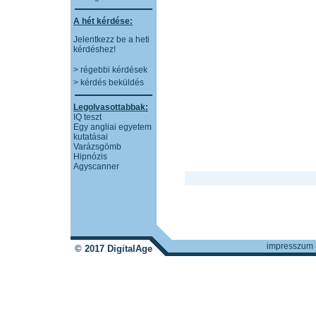
A hét kérdése:
Jelentkezz be a heti
kérdéshez!
> régebbi kérdések
> kérdés beküldés
Legolvasottabbak:
IQ teszt
Egy angliai egyetem
kutatásai
Varázsgömb
Hipnózis
Agyscanner
impresszum
© 2017 DigitalAge