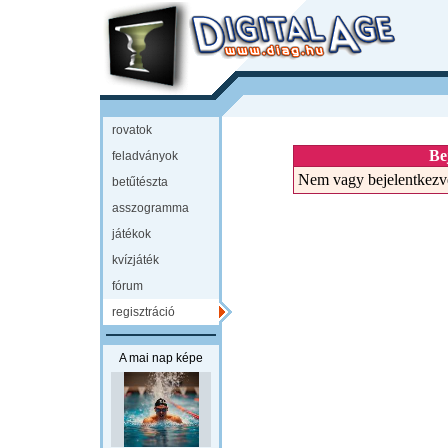
rovatok
Be
feladványok
Nem vagy bejelentkezv
betűtészta
asszogramma
játékok
kvízjáték
fórum
regisztráció
A mai nap képe