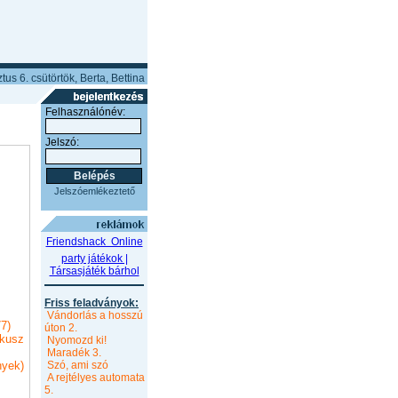
us 6. csütörtök, Berta, Bettina
Felhasználónév:
Jelszó:
Jelszóemlékeztető
Friendshack  Online
party játékok |
Társasjáték bárhol
Friss feladványok:
Vándorlás a hosszú
7)
úton 2.
kusz
Nyomozd ki!
Maradék 3.
nyek)
Szó, ami szó
A rejtélyes automata
5.