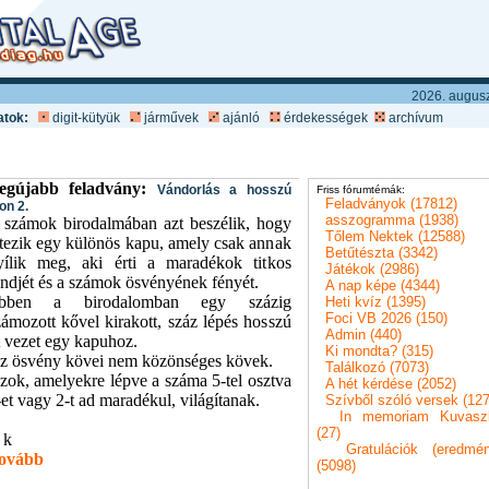
2026. auguszt
atok:
digit-kütyük
járművek
ajánló
érdekességek
archívum
egújabb feladvány:
Vándorlás a hosszú
Friss fórumtémák:
Feladványok (17812)
on 2.
asszogramma (1938)
 számok birodalmában azt beszélik, hogy
Tőlem Nektek (12588)
étezik egy különös kapu, amely csak annak
Betűtészta (3342)
yílik meg, aki érti a maradékok titkos
Játékok (2986)
endjét és a számok ösvényének fényét.
A nap képe (4344)
bben a birodalomban egy százig
Heti kvíz (1395)
Foci VB 2026 (150)
zámozott kővel kirakott, száz lépés hosszú
Admin (440)
t vezet egy kapuhoz.
Ki mondta? (315)
z ösvény kövei nem közönséges kövek.
Találkozó (7073)
zok, amelyekre lépve a száma 5-tel osztva
A hét kérdése (2052)
et vagy 2-t ad maradékul, világítanak.
Szívből szóló versek (127
In memoriam Kuvasz
(27)
 k
Gratulációk (eredmé
ovább
(5098)