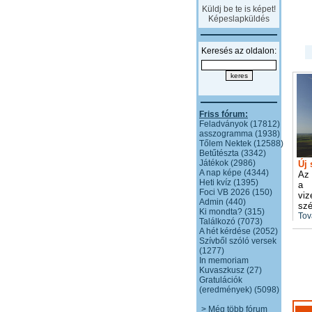
Küldj be te is képet!
Képeslapküldés
Keresés az oldalon:
Friss fórum:
Feladványok (17812)
asszogramma (1938)
Tőlem Nektek (12588)
Betűtészta (3342)
Játékok (2986)
Új 
A nap képe (4344)
Az 
Heti kvíz (1395)
a 
Foci VB 2026 (150)
viz
Admin (440)
szé
Ki mondta? (315)
Tov
Találkozó (7073)
A hét kérdése (2052)
Szívből szóló versek
(1277)
In memoriam
Kuvaszkusz (27)
Gratulációk
(eredmények) (5098)
> Még több fórum