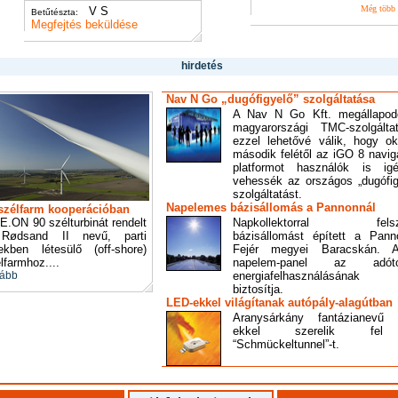
Még több
V S
Betűtészta:
Megfejtés beküldése
hirdetés
Nav N Go „dugófigyelő” szolgáltatása
A Nav N Go Kft. megállapod
magyarországi TMC-szolgáltat
ezzel lehetővé válik, hogy ok
második felétől az iGO 8 navig
platformot használók is ig
vehessék az országos „dugófig
szolgáltatást.
Napelemes bázisállomás a Pannonnál
szélfarm kooperációban
E.ON 90 szélturbinát rendelt
Napkollektorral felsze
Rødsand II nevű, parti
bázisállomást épített a Pan
ekben létesülő (off-shore)
Fejér megyei Baracskán. 
lfarmhoz....
napelem-panel az adóto
ább
energiafelhasználásának f
biztosítja.
LED-ekkel világítanak autópály-alagútban
Aranysárkány fantázianevű
ekkel szerelik fe
“Schmückeltunnel”-t.