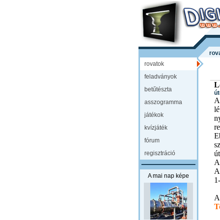
rov
rovatok
feladványok
L
betűtészta
út
A
asszogramma
l
játékok
n
r
kvízjáték
E
fórum
s
ú
regisztráció
A
A
A mai nap képe
1-
A
T