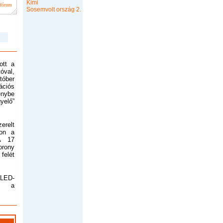
Kimi
 fórum
Sosemvolt ország 2.
ott a
óval,
tóber
ációs
énybe
yelő”
relt
non a
A 17
rony
elét
 LED-
l a