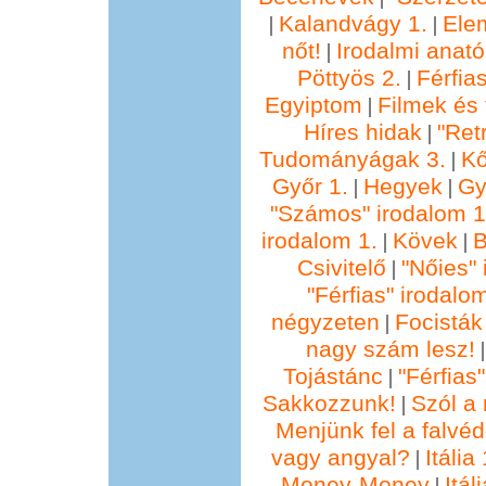
Kalandvágy 1.
Ele
|
|
nőt!
Irodalmi anató
|
Pöttyös 2.
Férfia
|
Egyiptom
Filmek és 
|
Híres hidak
"Ret
|
Tudományágak 3.
Kő
|
Győr 1.
Hegyek
Gy
|
|
"Számos" irodalom 1
irodalom 1.
Kövek
B
|
|
Csivitelő
"Nőies" 
|
"Férfias" irodalo
négyzeten
Focisták
|
nagy szám lesz!
Tojástánc
"Férfias
|
Sakkozzunk!
Szól a 
|
Menjünk fel a falvéd
vagy angyal?
Itália 
|
Money-Money
Itál
|