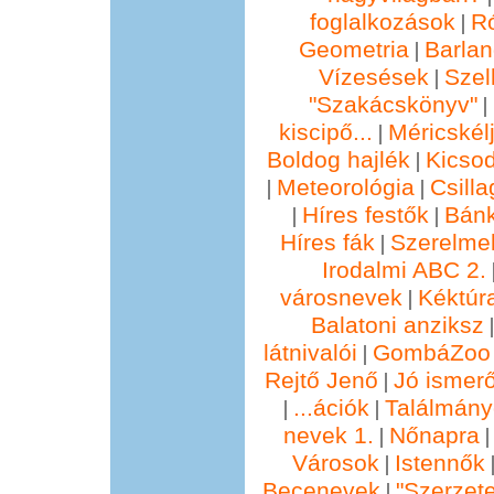
foglalkozások
R
|
Geometria
Barla
|
Vízesések
Szel
|
"Szakácskönyv"
|
kiscipő...
Méricskél
|
Boldog hajlék
Kicsod
|
Meteorológia
Csill
|
|
Híres festők
Bánk
|
|
Híres fák
Szerelmek
|
Irodalmi ABC 2.
városnevek
Kéktúra
|
Balatoni anziksz
látnivalói
GombáZoo 
|
Rejtő Jenő
Jó ismer
|
...ációk
Találmány
|
|
nevek 1.
Nőnapra
|
Városok
Istennők
|
Becenevek
"Szerzete
|