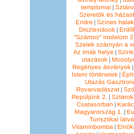
templomai
Sztáro
|
Szeretők és házast
Endre
Színes hala
|
Diszlexiások
Erdő
|
"Számos" irodalom 2
Szelek szárnyán a vi
Az imák helye
Szin
|
utazások
Mosolyo
|
Regényes ásványok
Isteni történetek
Épí
|
Utazás Gasztro
Rovarvadászat
Szó
|
Repüljünk 2.
Sztárok
|
Csatasorban
Kará
|
Magyarország 1.
Eu
|
Turisztikai lát
Vitaminbomba
Elnök
|