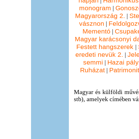
napján
Harmonikus
|
monogram
Gonosz
|
Magyarország 2.
St
|
vásznon
Feldolgoz
|
Mementó
Csupak
|
Magyar karácsonyi d
Festett hangszerek
|
eredeti nevük 2.
Jel
|
semmi
Hazai pál
|
Ruházat
Patrimonit
|
Magyar és külföldi művés
stb), amelyek címében vá