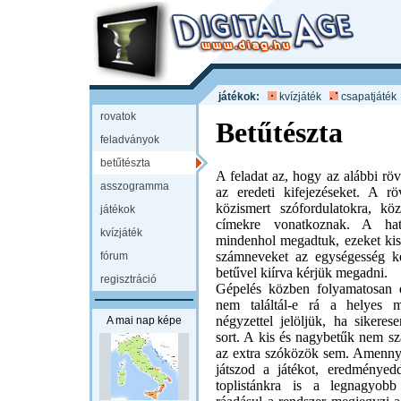
játékok:
kvízjáték
csapatjáték
rovatok
Betűtészta
feladványok
betűtészta
A feladat az, hogy az alábbi rövi
asszogramma
az eredeti kifejezéseket. A röv
közismert szófordulatokra, k
játékok
címekre vonatkoznak. A hatá
kvízjáték
mindenhol megadtuk, ezeket kisb
számneveket az egységesség k
fórum
betűvel kiírva kérjük megadni.
regisztráció
Gépelés közben folyamatosan e
nem találtál-e rá a helyes m
négyzettel jelöljük, ha sikeres
A mai nap képe
sort. A kis és nagybetűk nem s
az extra szóközök sem. Amenny
játszod a játékot, eredményedd
toplistánkra is a legnagyob