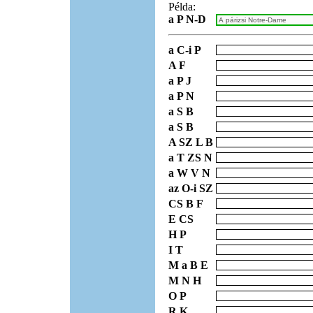
Példa:
a P N-D
a C-i P
A F
a P J
a P N
a S B
a S B
A SZ L B
a T ZS N
a W V N
az O-i SZ
CS B F
E CS
H P
I T
M a B E
M N H
O P
R K