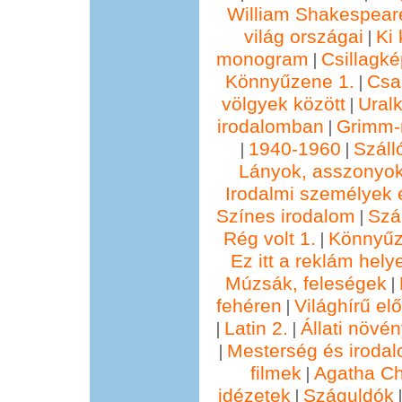
William Shakespear
világ országai
Ki 
|
monogram
Csillagké
|
Könnyűzene 1.
Csa
|
völgyek között
Ural
|
irodalomban
Grimm
|
1940-1960
Száll
|
|
Lányok, asszonyok
Irodalmi személyek 
Színes irodalom
Szál
|
Rég volt 1.
Könnyűz
|
Ez itt a reklám hely
Múzsák, feleségek
|
fehéren
Világhírű e
|
Latin 2.
Állati növé
|
|
Mesterség és irodal
|
filmek
Agatha Chr
|
idézetek
Száguldók
|