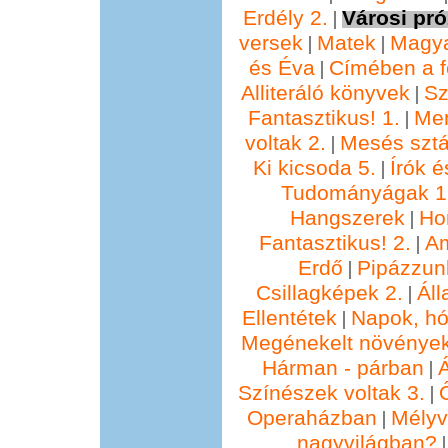
Erdély 2.
Városi pró
|
versek
Matek
Magya
|
|
és Éva
Címében a f
|
Alliteráló könyvek
Sz
|
Fantasztikus! 1.
Me
|
voltak 2.
Mesés sztá
|
Ki kicsoda 5.
Írók é
|
Tudományágak 1
Hangszerek
Ho
|
Fantasztikus! 2.
Am
|
Erdő
Pipázzunk
|
Csillagképek 2.
Áll
|
Ellentétek
Napok, hó
|
Megénekelt növénye
Hárman - párban
Á
|
Színészek voltak 3.
|
Operaházban
Mélyv
|
nagyvilágban?