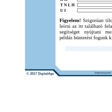
T N L H
U I
Figyelem!
Szigorúan til
leírni az itt található f
segítséget nyújtani m
példás büntetést fogunk ki
impresszum
© 2017 DigitalAge