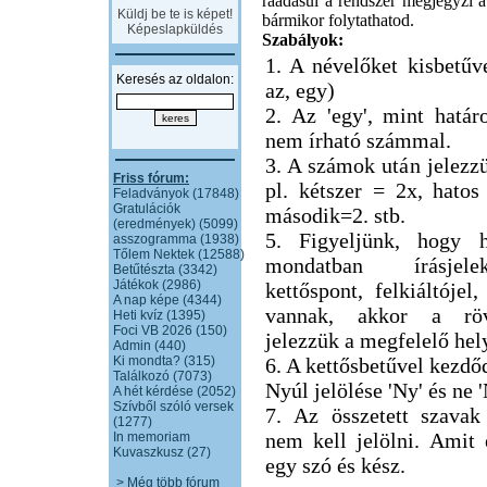
ráadásul a rendszer megjegyzi a 
Küldj be te is képet!
bármikor folytathatod.
Képeslapküldés
Szabályok:
1. A névelőket kisbetűve
Keresés az oldalon:
az, egy)
2. Az 'egy', mint határ
nem írható számmal.
3. A számok után jelezzü
Friss fórum:
pl. kétszer = 2x, hatos
Feladványok (17848)
Gratulációk
második=2. stb.
(eredmények) (5099)
5. Figyeljünk, hogy h
asszogramma (1938)
Tőlem Nektek (12588)
mondatban írásjel
Betűtészta (3342)
Játékok (2986)
kettőspont, felkiáltójel,
A nap képe (4344)
vannak, akkor a röv
Heti kvíz (1395)
Foci VB 2026 (150)
jelezzük a megfelelő hel
Admin (440)
Ki mondta? (315)
6. A kettősbetűvel kezdő
Találkozó (7073)
Nyúl jelölése 'Ny' és ne 
A hét kérdése (2052)
Szívből szóló versek
7. Az összetett szavak
(1277)
nem kell jelölni. Amit
In memoriam
Kuvaszkusz (27)
egy szó és kész.
> Még több fórum