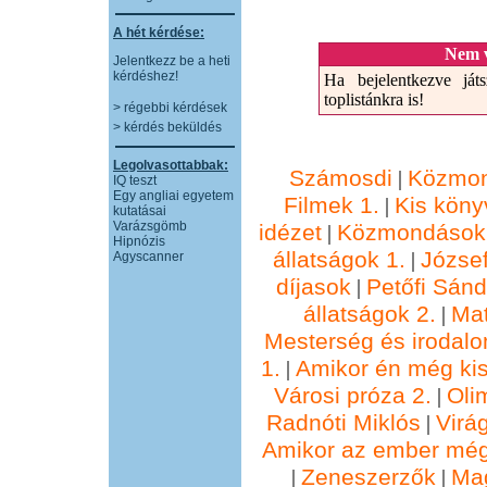
A hét kérdése:
Nem v
Jelentkezz be a heti
kérdéshez!
Ha bejelentkezve játs
toplistánkra is!
> régebbi kérdések
> kérdés beküldés
Legolvasottabbak:
Számosdi
Közmon
|
IQ teszt
Egy angliai egyetem
Filmek 1.
Kis köny
|
kutatásai
Varázsgömb
idézet
Közmondások 
|
Hipnózis
állatságok 1.
József
|
Agyscanner
díjasok
Petőfi Sánd
|
állatságok 2.
Ma
|
Mesterség és irodalo
1.
Amikor én még kis
|
Városi próza 2.
Oli
|
Radnóti Miklós
Virá
|
Amikor az ember még
Zeneszerzők
Ma
|
|