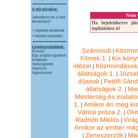
A hét kérdése:
Nem v
Jelentkezz be a heti
kérdéshez!
Ha bejelentkezve játs
toplistánkra is!
> régebbi kérdések
> kérdés beküldés
Legolvasottabbak:
Számosdi
Közmon
|
IQ teszt
Egy angliai egyetem
Filmek 1.
Kis köny
|
kutatásai
Varázsgömb
idézet
Közmondások 
|
Hipnózis
állatságok 1.
József
|
Agyscanner
díjasok
Petőfi Sánd
|
állatságok 2.
Ma
|
Mesterség és irodalo
1.
Amikor én még kis
|
Városi próza 2.
Oli
|
Radnóti Miklós
Virá
|
Amikor az ember még
Zeneszerzők
Ma
|
|