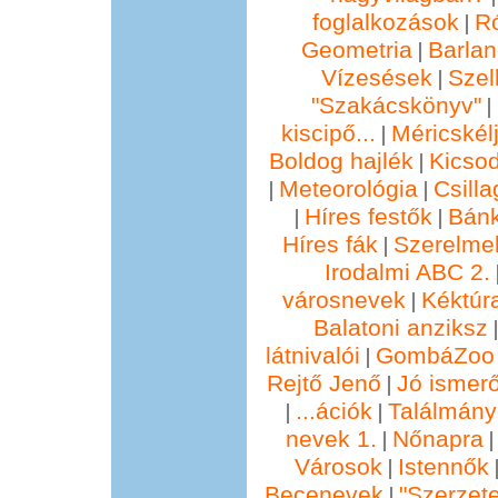
foglalkozások
R
|
Geometria
Barla
|
Vízesések
Szel
|
"Szakácskönyv"
|
kiscipő...
Méricskél
|
Boldog hajlék
Kicsod
|
Meteorológia
Csill
|
|
Híres festők
Bánk
|
|
Híres fák
Szerelmek
|
Irodalmi ABC 2.
városnevek
Kéktúra
|
Balatoni anziksz
látnivalói
GombáZoo 
|
Rejtő Jenő
Jó ismer
|
...ációk
Találmány
|
|
nevek 1.
Nőnapra
|
Városok
Istennők
|
Becenevek
"Szerzete
|