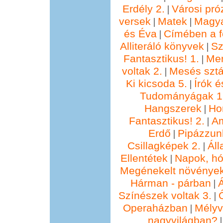
Erdély 2.
Városi pró
|
versek
Matek
Magya
|
|
és Éva
Címében a f
|
Alliteráló könyvek
Sz
|
Fantasztikus! 1.
Me
|
voltak 2.
Mesés sztá
|
Ki kicsoda 5.
Írók é
|
Tudományágak 1
Hangszerek
Ho
|
Fantasztikus! 2.
Am
|
Erdő
Pipázzunk
|
Csillagképek 2.
Áll
|
Ellentétek
Napok, hó
|
Megénekelt növénye
Hárman - párban
Á
|
Színészek voltak 3.
|
Operaházban
Mélyv
|
nagyvilágban?