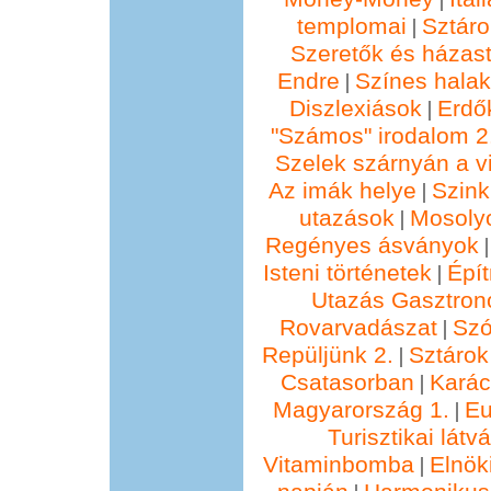
templomai
Sztáro
|
Szeretők és házast
Endre
Színes hala
|
Diszlexiások
Erdő
|
"Számos" irodalom 2
Szelek szárnyán a vi
Az imák helye
Szin
|
utazások
Mosolyo
|
Regényes ásványok
Isteni történetek
Épí
|
Utazás Gasztro
Rovarvadászat
Szó
|
Repüljünk 2.
Sztárok
|
Csatasorban
Kará
|
Magyarország 1.
Eu
|
Turisztikai lát
Vitaminbomba
Elnök
|