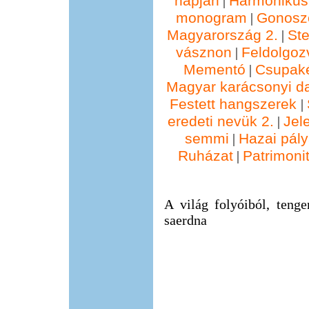
napján
Harmonikus
|
monogram
Gonosz
|
Magyarország 2.
St
|
vásznon
Feldolgoz
|
Mementó
Csupak
|
Magyar karácsonyi d
Festett hangszerek
|
eredeti nevük 2.
Jel
|
semmi
Hazai pál
|
Ruházat
Patrimonit
|
A világ folyóiból, tenge
saerdna