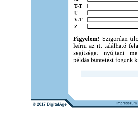
T-T
U
V-T
Z
Figyelem!
Szigorúan til
leírni az itt található f
segítséget nyújtani m
példás büntetést fogunk ki
impresszum
© 2017 DigitalAge