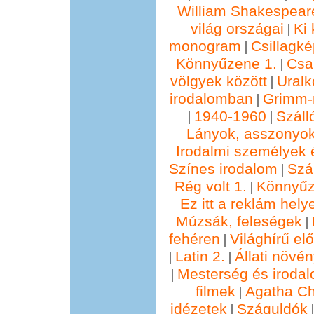
William Shakespear
világ országai
Ki 
|
monogram
Csillagké
|
Könnyűzene 1.
Csa
|
völgyek között
Ural
|
irodalomban
Grimm
|
1940-1960
Száll
|
|
Lányok, asszonyok
Irodalmi személyek 
Színes irodalom
Szál
|
Rég volt 1.
Könnyűz
|
Ez itt a reklám hely
Múzsák, feleségek
|
fehéren
Világhírű e
|
Latin 2.
Állati növé
|
|
Mesterség és irodal
|
filmek
Agatha Chr
|
idézetek
Száguldók
|