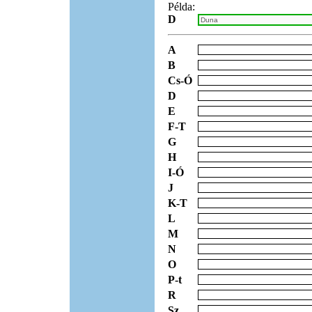
Példa:
D
A
B
Cs-Ó
D
E
F-T
G
H
I-Ó
J
K-T
L
M
N
O
P-t
R
Sz