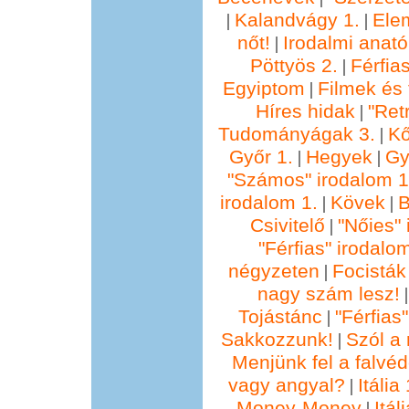
Kalandvágy 1.
Ele
|
|
nőt!
Irodalmi anató
|
Pöttyös 2.
Férfia
|
Egyiptom
Filmek és 
|
Híres hidak
"Ret
|
Tudományágak 3.
Kő
|
Győr 1.
Hegyek
Gy
|
|
"Számos" irodalom 1
irodalom 1.
Kövek
B
|
|
Csivitelő
"Nőies" 
|
"Férfias" irodalo
négyzeten
Focisták
|
nagy szám lesz!
Tojástánc
"Férfias
|
Sakkozzunk!
Szól a 
|
Menjünk fel a falvéd
vagy angyal?
Itália 
|
Money-Money
Itál
|