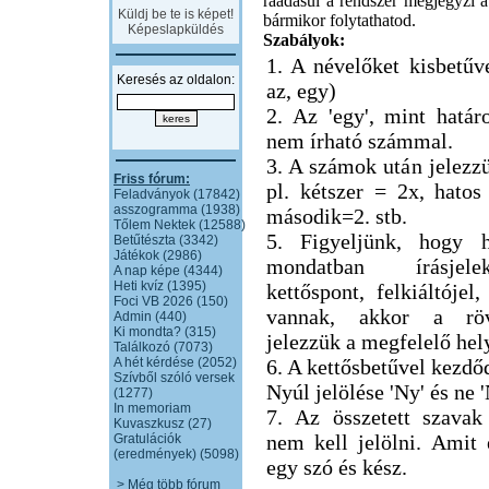
ráadásul a rendszer megjegyzi a 
Küldj be te is képet!
bármikor folytathatod.
Képeslapküldés
Szabályok:
1. A névelőket kisbetűve
Keresés az oldalon:
az, egy)
2. Az 'egy', mint határ
nem írható számmal.
3. A számok után jelezzü
Friss fórum:
pl. kétszer = 2x, hatos
Feladványok (17842)
asszogramma (1938)
második=2. stb.
Tőlem Nektek (12588)
5. Figyeljünk, hogy h
Betűtészta (3342)
Játékok (2986)
mondatban írásjel
A nap képe (4344)
Heti kvíz (1395)
kettőspont, felkiáltójel,
Foci VB 2026 (150)
vannak, akkor a röv
Admin (440)
Ki mondta? (315)
jelezzük a megfelelő hel
Találkozó (7073)
A hét kérdése (2052)
6. A kettősbetűvel kezdő
Szívből szóló versek
Nyúl jelölése 'Ny' és ne 
(1277)
In memoriam
7. Az összetett szavak
Kuvaszkusz (27)
nem kell jelölni. Amit
Gratulációk
(eredmények) (5098)
egy szó és kész.
> Még több fórum