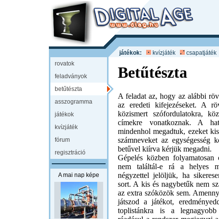
játékok:
kvízjáték
csapatjáték
rovatok
Betűtészta
feladványok
betűtészta
A feladat az, hogy az alábbi rövi
asszogramma
az eredeti kifejezéseket. A röv
közismert szófordulatokra, k
játékok
címekre vonatkoznak. A hatá
kvízjáték
mindenhol megadtuk, ezeket kisb
számneveket az egységesség k
fórum
betűvel kiírva kérjük megadni.
regisztráció
Gépelés közben folyamatosan e
nem találtál-e rá a helyes m
négyzettel jelöljük, ha sikeres
A mai nap képe
sort. A kis és nagybetűk nem s
az extra szóközök sem. Amenny
játszod a játékot, eredményedd
toplistánkra is a legnagyob