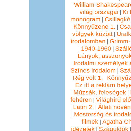
William Shakespear
világ országai
Ki 
|
monogram
Csillagké
|
Könnyűzene 1.
Csa
|
völgyek között
Ural
|
irodalomban
Grimm
|
1940-1960
Száll
|
|
Lányok, asszonyok
Irodalmi személyek 
Színes irodalom
Szál
|
Rég volt 1.
Könnyűz
|
Ez itt a reklám hely
Múzsák, feleségek
|
fehéren
Világhírű e
|
Latin 2.
Állati növé
|
|
Mesterség és irodal
|
filmek
Agatha Chr
|
idézetek
Száguldók
|