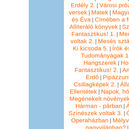
Erdély 2.
Városi pró
|
versek
Matek
Magya
|
|
és Éva
Címében a f
|
Alliteráló könyvek
Sz
|
Fantasztikus! 1.
Me
|
voltak 2.
Mesés sztá
|
Ki kicsoda 5.
Írók é
|
Tudományágak 1
Hangszerek
Ho
|
Fantasztikus! 2.
Am
|
Erdő
Pipázzunk
|
Csillagképek 2.
Áll
|
Ellentétek
Napok, hó
|
Megénekelt növénye
Hárman - párban
Á
|
Színészek voltak 3.
|
Operaházban
Mélyv
|
nagyvilágban?