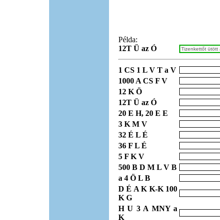
Példa:
12T Ü az Ó
1 CS 1 L V T a V
1000 A CS F V
12 K Ö
12T Ü az Ó
20 E H, 20 E E
3 K M V
32 É L É
36 F L É
5 F K V
500 B D M L V B
a 4 Ö L B
D É A K K-K 100
K G
H U 3 A MNY a
K