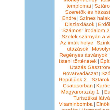
templomai
Sztáro
|
Szeretők és házast
Endre
Színes hala
|
Diszlexiások
Erdő
|
"Számos" irodalom 2
Szelek szárnyán a vi
Az imák helye
Szin
|
utazások
Mosolyo
|
Regényes ásványok
Isteni történetek
Épí
|
Utazás Gasztro
Rovarvadászat
Szó
|
Repüljünk 2.
Sztárok
|
Csatasorban
Kará
|
Magyarország 1.
Eu
|
Turisztikai lát
Vitaminbomba
Elnök
|