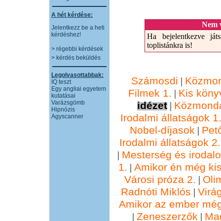
A hét kérdése:
Nem v
Jelentkezz be a heti
kérdéshez!
Ha bejelentkezve játs
toplistánkra is!
> régebbi kérdések
> kérdés beküldés
Legolvasottabbak:
Számosdi
Közmon
|
IQ teszt
Egy angliai egyetem
Filmek 1.
Kis köny
|
kutatásai
Varázsgömb
idézet
Közmondá
|
Hipnózis
Irodalmi állatságok 1
Agyscanner
Nobel-díjasok
Pet
|
Irodalmi állatságok 2.
Mesterség és irodal
|
1.
Amikor én még kis
|
Városi próza 2.
Oli
|
Radnóti Miklós
Virá
|
Amikor az ember még
Zeneszerzők
Ma
|
|