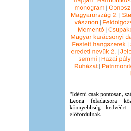
napján
Harmonikus
|
monogram
Gonosz
|
Magyarország 2.
St
|
vásznon
Feldolgoz
|
Mementó
Csupak
|
Magyar karácsonyi d
Festett hangszerek
|
eredeti nevük 2.
Jel
|
semmi
Hazai pál
|
Ruházat
Patrimonit
|
"Idézni csak pontosan, szé
Leona feladatsora kö
könnyebbség kedvéért
előfordulnak.