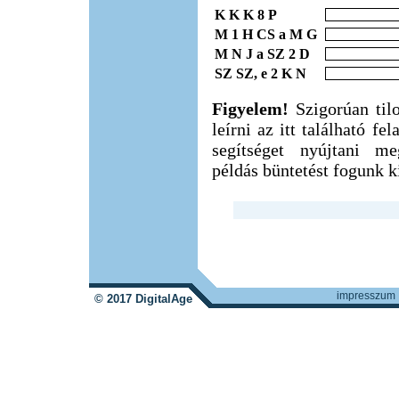
K K K 8 P
M 1 H CS a M G
M N J a SZ 2 D
SZ SZ, e 2 K N
Figyelem!
Szigorúan til
leírni az itt található f
segítséget nyújtani m
példás büntetést fogunk ki
impresszum
© 2017 DigitalAge