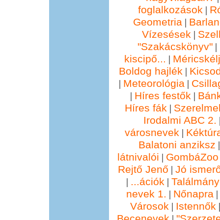
foglalkozások
R
|
Geometria
Barla
|
Vízesések
Szel
|
"Szakácskönyv"
|
kiscipő...
Méricskél
|
Boldog hajlék
Kicsod
|
Meteorológia
Csill
|
|
Híres festők
Bánk
|
|
Híres fák
Szerelmek
|
Irodalmi ABC 2.
városnevek
Kéktúra
|
Balatoni anziksz
látnivalói
GombáZoo 
|
Rejtő Jenő
Jó ismer
|
...ációk
Találmány
|
|
nevek 1.
Nőnapra
|
Városok
Istennők
|
Becenevek
"Szerzete
|