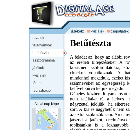
játékok:
kvízjáték
csapatjáték
rovatok
Betűtészta
feladványok
betűtészta
A feladat az, hogy az alábbi rövi
asszogramma
az eredeti kifejezéseket. A röv
közismert szófordulatokra, k
játékok
címekre vonatkoznak. A hatá
kvízjáték
mindenhol megadtuk, ezeket kisb
számneveket az egységesség k
fórum
betűvel kiírva kérjük megadni.
regisztráció
Gépelés közben folyamatosan e
nem találtál-e rá a helyes m
négyzettel jelöljük, ha sikeres
A mai nap képe
sort. A kis és nagybetűk nem s
az extra szóközök sem. Amenny
játszod a játékot, eredményedd
toplistánkra is a legnagyob