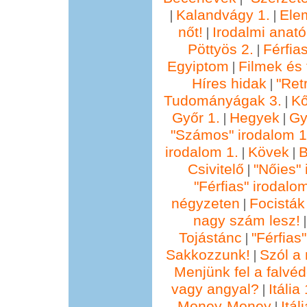
Kalandvágy 1.
Ele
|
|
nőt!
Irodalmi anató
|
Pöttyös 2.
Férfia
|
Egyiptom
Filmek és 
|
Híres hidak
"Ret
|
Tudományágak 3.
Kő
|
Győr 1.
Hegyek
Gy
|
|
"Számos" irodalom 1
irodalom 1.
Kövek
B
|
|
Csivitelő
"Nőies" 
|
"Férfias" irodalo
négyzeten
Focisták
|
nagy szám lesz!
Tojástánc
"Férfias
|
Sakkozzunk!
Szól a 
|
Menjünk fel a falvéd
vagy angyal?
Itália 
|
Money-Money
Itál
|