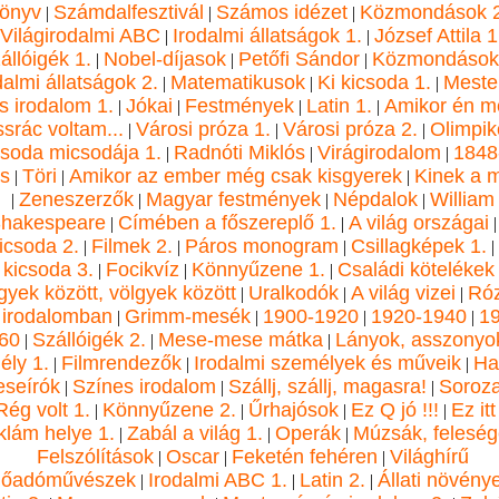
önyv
Számdalfesztivál
Számos idézet
Közmondások 2
|
|
|
Világirodalmi ABC
Irodalmi állatságok 1.
József Attila 1
|
|
állóigék 1.
Nobel-díjasok
Petőfi Sándor
Közmondások
|
|
|
dalmi állatságok 2.
Matematikusok
Ki kicsoda 1.
Meste
|
|
|
s irodalom 1.
Jókai
Festmények
Latin 1.
Amikor én m
|
|
|
|
ssrác voltam...
Városi próza 1.
Városi próza 2.
Olimpik
|
|
|
soda micsodája 1.
Radnóti Miklós
Virágirodalom
1848
|
|
|
s
Töri
Amikor az ember még csak kisgyerek
Kinek a m
|
|
|
Zeneszerzők
Magyar festmények
Népdalok
William
|
|
|
|
hakespeare
Címében a főszereplő 1.
A világ országai
|
|
icsoda 2.
Filmek 2.
Páros monogram
Csillagképek 1.
|
|
|
|
kicsoda 3.
Focikvíz
Könnyűzene 1.
Családi kötelékek
|
|
|
yek között, völgyek között
Uralkodók
A világ vizei
Ró
|
|
|
 irodalomban
Grimm-mesék
1900-1920
1920-1940
1
|
|
|
|
60
Szállóigék 2.
Mese-mese mátka
Lányok, asszonyok
|
|
|
ély 1.
Filmrendezők
Irodalmi személyek és műveik
Ha
|
|
|
seírók
Színes irodalom
Szállj, szállj, magasra!
Soroza
|
|
|
Rég volt 1.
Könnyűzene 2.
Űrhajósok
Ez Q jó !!!
Ez itt
|
|
|
|
klám helye 1.
Zabál a világ 1.
Operák
Múzsák, felesé
|
|
|
Felszólítások
Oscar
Feketén fehéren
Világhírű
|
|
|
lőadóművészek
Irodalmi ABC 1.
Latin 2.
Állati növény
|
|
|