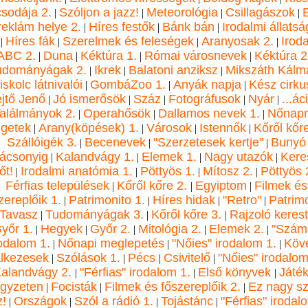
sodája 2.
Szóljon a jazz!
Meteorológia
Csillagászok
E
|
|
|
|
reklám helye 2.
Híres festők
Bánk bán
Irodalmi állats
|
|
|
Híres fák
Szerelmek és feleségek
Aranyosak 2.
Irod
|
|
|
|
ABC 2.
Duna
Kéktúra 1.
Római városnevek
Kéktúra 2
|
|
|
|
udományágak 2.
Ikrek
Balatoni anziksz
Mikszáth Kálm
|
|
|
skolc látnivalói
GombáZoo 1.
Anyák napja
Kész cirku
|
|
|
jtő Jenő
Jó ismerősök
Száz
Fotográfusok
Nyár
...ác
|
|
|
|
|
alálmányok 2.
Operahősök
Dallamos nevek 1.
Nőnapr
|
|
|
igetek
Arany(köpések) 1.
Városok
Istennők
Kőről kőre
|
|
|
|
Szállóigék 3.
Becenevek
"Szerzetesek kertje"
Bunyó
|
|
|
rácsonyig
Kalandvágy 1.
Elemek 1.
Nagy utazók
Kere
|
|
|
|
őt!
Irodalmi anatómia 1.
Pöttyös 1.
Mítosz 2.
Pöttyös 
|
|
|
|
Férfias települések
Kőről kőre 2.
Egyiptom
Filmek és
|
|
|
zereplőik 1.
Patrimonito 1.
Híres hidak
"Retro"
Patrim
|
|
|
|
Tavasz
Tudományágak 3.
Kőről kőre 3.
Rajzoló kerest
|
|
|
yőr 1.
Hegyek
Győr 2.
Mitológia 2.
Elemek 2.
"Szám
|
|
|
|
|
rodalom 1.
Nőnapi meglepetés
"Nőies" irodalom 1.
Köv
|
|
|
lkezesek
Szólások 1.
Pécs
Csivitelő
"Nőies" irodalom
|
|
|
|
alandvágy 2.
"Férfias" irodalom 1.
Első könyvek
Játék
|
|
|
gyzeten
Focisták
Filmek és főszereplőik 2.
Ez nagy s
|
|
|
z!
Országok
Szól a rádió 1.
Tojástánc
"Férfias" irodal
|
|
|
|