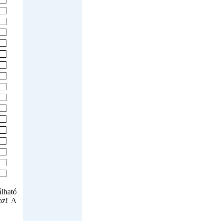
álható
oz! A