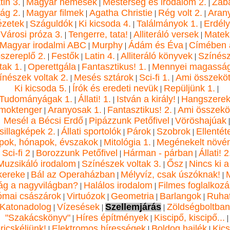
tin 3.
Magyar nemesek
Mesterség és irodalom 2.
Zabá
|
|
|
lág 2.
Magyar filmek
Agatha Christie
Rég volt 2.
Aran
|
|
|
|
ézetek
Száguldók
Ki kicsoda 4.
Találmányok 1.
Erdély
|
|
|
|
Városi próza 3.
Tengerre, tata!
Alliteráló versek
Matek
|
|
|
Magyar irodalmi ABC
Murphy
Ádám és Éva
Címében 
|
|
|
őszereplő 2.
Festők
Latin 4.
Alliteráló könyvek
Színés
|
|
|
|
tak 1.
Operettgála
Fantasztikus! 1.
Mennyei magassá
|
|
|
ínészek voltak 2.
Mesés sztárok
Sci-fi 1.
Ami összeköt
|
|
|
Ki kicsoda 5.
Írók és eredeti nevük
Repüljünk 1.
|
|
|
Tudományágak 1.
Állati! 1.
István a király!
Hangszere
|
|
|
moktenger
Aranyosak 1.
Fantasztikus! 2.
Ami összeköt
|
|
|
Mesél a Bécsi Erdő
Pipázzunk Petőfivel
Vöröshajúak
|
|
|
sillagképek 2.
Állati sportolók
Párok
Szobrok
Ellentét
|
|
|
|
pok, hónapok, évszakok
Mitológia 1.
Megénekelt növé
|
|
Sci-fi 2
Borozzunk Petőfivel
Hárman - párban
Állati! 2
|
|
|
|
Muzsikáló irodalom
Színészek voltak 3.
Ősz
Nincs ki a
|
|
|
kereke
Bál az Operaházban
Mélyvíz, csak úszóknak!
|
|
|
ág a nagyvilágban?
Halálos irodalom
Filmes foglalkoz
|
|
mai császárok
Virtuózok
Geometria
Barlangok
Ruha
|
|
|
|
Katonadolog
Vízesések
Szellemjárás
Zöldségboltban
|
|
|
"Szakácskönyv"
Híres építmények
Kiscipő, kiscipő...
|
|
|
ricskéljünk!
Elektromos hírességek
Boldog hajlék
Kic
|
|
|