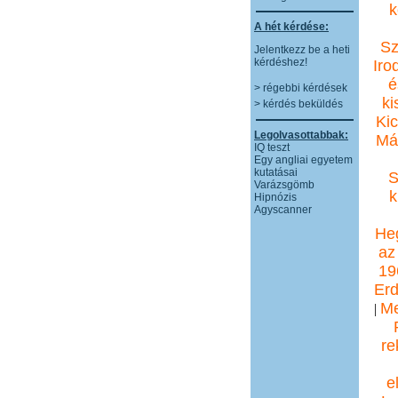
k
A hét kérdése:
Sz
Jelentkezz be a heti
kérdéshez!
Iro
é
> régebbi kérdések
ki
> kérdés beküldés
Kic
Legolvasottabbak:
Má
IQ teszt
Egy angliai egyetem
kutatásai
S
Varázsgömb
k
Hipnózis
Agyscanner
Heg
az
19
Erd
Me
|
re
e