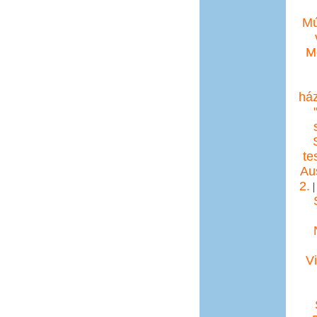
M
M
ház
te
Aus
2.
V