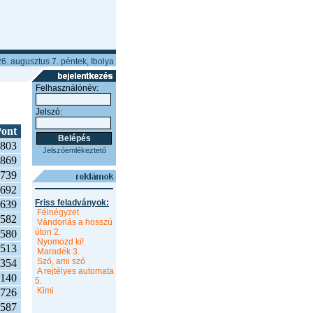
6. augusztus 7. péntek, Ibolya
Felhasználónév:
Jelszó:
ont
803
Jelszóemlékeztető
869
739
692
Friss feladványok:
639
Félnégyzet
582
Vándorlás a hosszú
úton 2.
580
Nyomozd ki!
513
Maradék 3.
Szó, ami szó
354
A rejtélyes automata
140
5.
Kimi
726
587