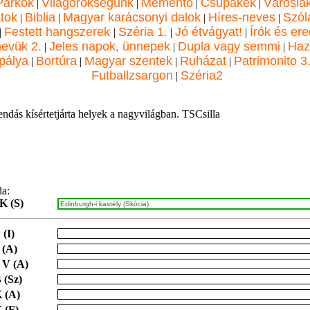
Parkok
Világörökségünk
Mementó
Csupakék
Városla
|
|
|
|
atok
Biblia
Magyar karácsonyi dalok
Híres-neves
Szól
|
|
|
|
Festett hangszerek
Széria 1.
Jó étvágyat!
Írók és ere
|
|
|
|
nevük 2.
Jeles napok, ünnepek
Dupla vagy semmi
Haz
|
|
|
pálya
Bortúra
Magyar szentek
Ruházat
Patrimonito 3
|
|
|
|
Futballzsargon
Széria2
|
ndás kísértetjárta helyek a nagyvilágban. TSCsilla
da:
 K (S)
 (I)
 (A)
 V (A)
 (Sz)
 (A)
 (F)