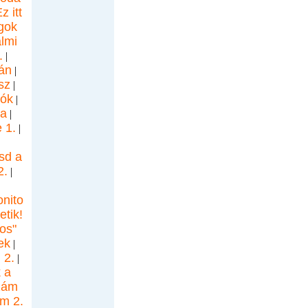
z itt
ágok
almi
.
|
án
|
sz
|
iók
|
a
|
 1.
|
sd a
2.
|
onito
etik!
os"
ek
|
 2.
|
 a
zám
om 2.