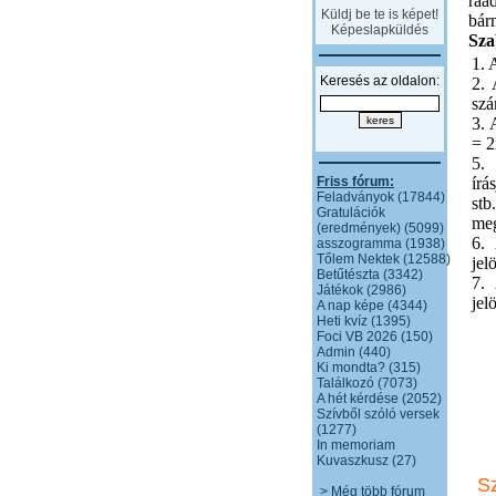
ráa
Küldj be te is képet!
bár
Képeslapküldés
Sza
1. 
Keresés az oldalon:
2. 
sz
3. 
= 2
5.
Friss fórum:
írá
Feladványok (17844)
stb
Gratulációk
meg
(eredmények) (5099)
6. 
asszogramma (1938)
Tőlem Nektek (12588)
jel
Betűtészta (3342)
7. 
Játékok (2986)
jel
A nap képe (4344)
Heti kvíz (1395)
Foci VB 2026 (150)
Admin (440)
Ki mondta? (315)
Találkozó (7073)
A hét kérdése (2052)
Szívből szóló versek
(1277)
In memoriam
Kuvaszkusz (27)
S
> Még több fórum