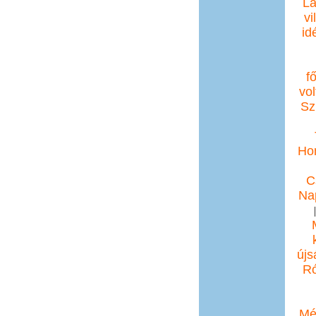
La
vi
id
f
vol
Sz
Ho
C
Na
újs
Ró
Mé