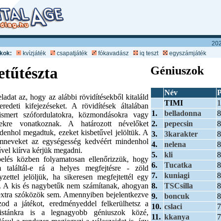
202
ékok:
kvízjáték
csapatjáték
fókavadász
iq teszt
egyszámjáték
etűtészta
Géniuszok
Név
P
eladat az, hogy az alábbi rövidítésekből kitaláld
TIMI
1
eredeti kifejezéseket. A rövidítések általában
1.
belladonna
8
ismert szófordulatokra, közmondásokra vagy
2.
pepecsin
8
ekre vonatkoznak. A határozott névelőket
denhol megadtuk, ezeket kisbetűvel jelöltük. A
3.
3karakter
8
mneveket az egységesség kedvéért mindenhol
4.
nelena
8
űvel kiírva kérjük megadni.
5.
kli
8
elés közben folyamatosan ellenőrizzük, hogy
6.
Tucatka
8
 találtál-e rá a helyes megfejtésre - zöld
7.
kuniagi
8
yzettel jelöljük, ha sikeresen megfejtettél egy
8.
TSCsilla
8
t. A kis és nagybetűk nem számítanak, ahogyan
extra szóközök sem. Amennyiben bejelentkezve
9.
boncuk
8
szod a játékot, eredményeddel felkerülhetsz a
10.
cslaci
7
listánkra is a legnagyobb géniuszok közé,
11.
kkanya
7