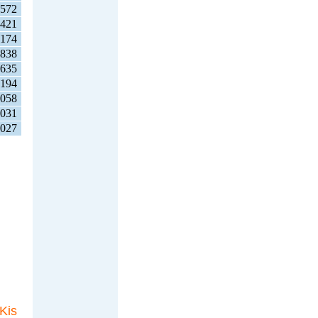
572
421
174
838
635
194
058
031
027
Kis