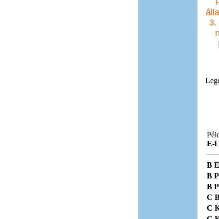
áll
3.
Lege
Pél
E-i
B E
B P
B P
C B
C K
C K