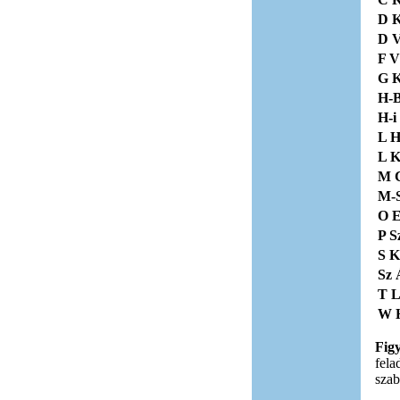
D K
D V
F V
G K
H-B
H-i
L H
L K
M C
M-S
O E
P S
S K
Sz 
T L
W H
Fig
fela
szab