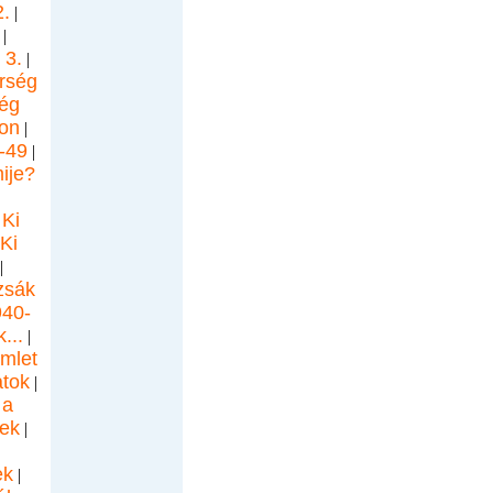
.
|
|
 3.
|
rség
ég
on
|
-49
|
ije?
Ki
|
Ki
|
zsák
940-
...
|
mlet
tok
|
 a
gek
|
ek
|