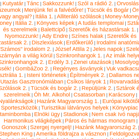
Kutyatár
Tánc
Sakkozzunk!
Szól a rádió 2.
Orvoslás
|
|
|
|
|
úzeumok
Menjünk fel a falvédőre!
Tücsök és Bogár
Ör
|
|
|
vagy angyal?
Itália 1.
Alliteráló szólások
Money-Money
|
|
|
oney
Itália 2.
Könyves képek
A tudás templomai
Sztá
|
|
|
|
és szerelmeik
Balettcipő
Szeretők és házastársak 1.
|
|
|
Nyomozzunk!
Ady Endre
Színes halak
Szeretők és
|
|
|
astársak 2.
Diszlexiások
Erdőkerülő
Irodalmi anatómi
|
|
|
"Számos" irodalom 2.
József Attila 2
Jeles napok
Szel
|
|
|
szárnyán a világ körül
Szinkronhangok 1.
Az imák hely
|
|
Szinkronhangok 2.
Erdély 3.
Zenei utazások
Mosolyog
|
|
|
ssék!
GombáZoo 2.
Regényes ásványok
Vuk vadkacs
|
|
|
ztrália 1.
Isteni történetek
Építmények 2.
Dallamos n
|
|
|
Utazás Gasztronómiában
Csíkos lányok 1
Rovarvadás
|
|
|
Szólások 2.
Tücsök és bogár 2.
Repüljünk 2.
Sztárok 
|
|
|
szerelmeik
Óh Mr. Alkohol
Csatasorban
Karácsony
|
|
|
|
Nyalánkságok
Hazánk Magyarország 1.
Európai kikötő
|
|
Sporteszközök
Turisztikai látványos helyek
Könyvpiac
|
|
itaminbomba
Elnöki ügy
Stadionok
Nem csak Ivó napj
|
|
|
Harmonikus világképek
Páros és hármas monogram
|
|
Gonoszok
Szergej nyergelj!
Hazánk Magyarország 2.
|
|
Stephen King
Amerika földrajza a vásznon
Feldolgozv
|
|