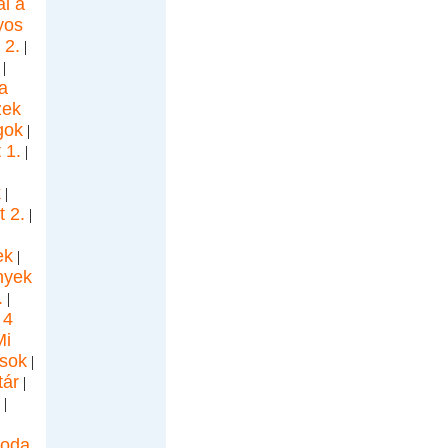
l a
yos
 2.
|
|
a
zek
gok
|
 1.
|
k
|
 2.
|
ek
|
nyek
.
|
 4
Mi
ások
|
tár
|
|
soda