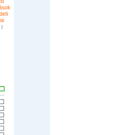
kó
ások
deti
ai
.
|