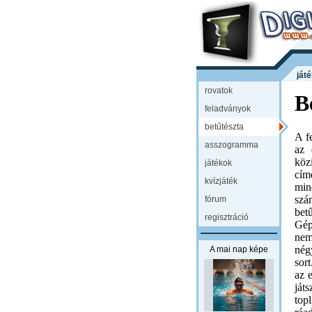
ját
rovatok
B
feladványok
betűtészta
A f
asszogramma
az 
köz
játékok
cím
kvízjáték
min
szá
fórum
bet
regisztráció
Gép
nem
nég
A mai nap képe
sor
az 
ját
top