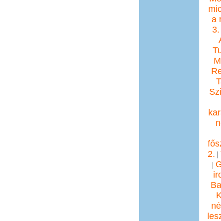
mic
a 
3.
T
Mi
Re
T
Sz
ka
n
fős
2.
|
G
|
i
Ba
K
né
les