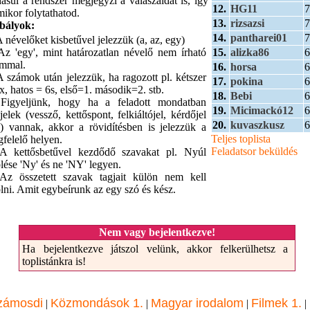
dásul a rendszer megjegyzi a válaszaidat is, így
12.
HG11
7
mikor folytathatod.
13.
rizsazsi
7
bályok:
14.
pantharei01
7
A névelőket kisbetűvel jelezzük (a, az, egy)
15.
alizka86
6
Az 'egy', mint határozatlan névelő nem írható
ámmal.
16.
horsa
6
A számok után jelezzük, ha ragozott pl. kétszer
17.
pokina
6
x, hatos = 6s, első=1. második=2. stb.
18.
Bebi
6
 Figyeljünk, hogy ha a feladott mondatban
19.
Micimackó12
6
sjelek (vessző, kettőspont, felkiáltójel, kérdőjel
20.
kuvaszkusz
6
.) vannak, akkor a rövidítésben is jelezzük a
Teljes toplista
felelő helyen.
Feladatsor beküldés
A kettősbetűvel kezdődő szavakat pl. Nyúl
ölése 'Ny' és ne 'NY' legyen.
Az összetett szavak tagjait külön nem kell
ölni. Amit egybeírunk az egy szó és kész.
Nem vagy bejelentkezve!
Ha bejelentkezve játszol velünk, akkor felkerülhetsz a
toplistánkra is!
zámosdi
Közmondások 1.
Magyar irodalom
Filmek 1.
|
|
|
|