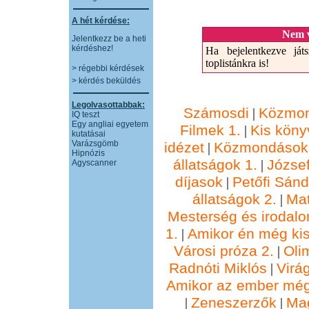
A hét kérdése:
Nem v
Jelentkezz be a heti
kérdéshez!
Ha bejelentkezve játs
toplistánkra is!
> régebbi kérdések
> kérdés beküldés
Legolvasottabbak:
Számosdi
Közmon
|
IQ teszt
Egy angliai egyetem
Filmek 1.
Kis köny
|
kutatásai
Varázsgömb
idézet
Közmondások 
|
Hipnózis
állatságok 1.
József
|
Agyscanner
díjasok
Petőfi Sánd
|
állatságok 2.
Ma
|
Mesterség és irodalo
1.
Amikor én még kis
|
Városi próza 2.
Oli
|
Radnóti Miklós
Virá
|
Amikor az ember még
Zeneszerzők
Ma
|
|