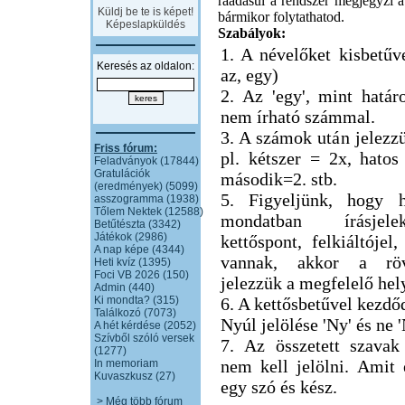
ráadásul a rendszer megjegyzi a 
Küldj be te is képet!
bármikor folytathatod.
Képeslapküldés
Szabályok:
1. A névelőket kisbetűve
Keresés az oldalon:
az, egy)
2. Az 'egy', mint határ
nem írható számmal.
3. A számok után jelezzü
Friss fórum:
pl. kétszer = 2x, hatos
Feladványok (17844)
Gratulációk
második=2. stb.
(eredmények) (5099)
5. Figyeljünk, hogy h
asszogramma (1938)
Tőlem Nektek (12588)
mondatban írásjel
Betűtészta (3342)
Játékok (2986)
kettőspont, felkiáltójel,
A nap képe (4344)
vannak, akkor a röv
Heti kvíz (1395)
Foci VB 2026 (150)
jelezzük a megfelelő hel
Admin (440)
Ki mondta? (315)
6. A kettősbetűvel kezdő
Találkozó (7073)
Nyúl jelölése 'Ny' és ne 
A hét kérdése (2052)
Szívből szóló versek
7. Az összetett szavak
(1277)
nem kell jelölni. Amit
In memoriam
Kuvaszkusz (27)
egy szó és kész.
> Még több fórum