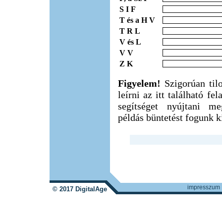
S I F
T és a H V
T R L
V és L
V V
Z K
Figyelem!
Szigorúan til
leírni az itt található f
segítséget nyújtani m
példás büntetést fogunk ki
impresszum
© 2017 DigitalAge