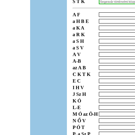
S T K
A F
a H B E
a K A
a R K
a S H
a S V
A V
A-B
az A B
C K T K
E C
I H V
J Sz H
K Ó
L-E
M Ó az Ö-H
N Ő V
P Ó T
P, a Sz P