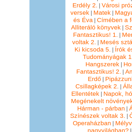
Erdély 2.
Városi pró
|
versek
Matek
Magya
|
|
és Éva
Címében a f
|
Alliteráló könyvek
Sz
|
Fantasztikus! 1.
Me
|
voltak 2.
Mesés sztá
|
Ki kicsoda 5.
Írók é
|
Tudományágak 1
Hangszerek
Ho
|
Fantasztikus! 2.
Am
|
Erdő
Pipázzunk
|
Csillagképek 2.
Áll
|
Ellentétek
Napok, hó
|
Megénekelt növénye
Hárman - párban
Á
|
Színészek voltak 3.
|
Operaházban
Mélyv
|
nagyvilágban?