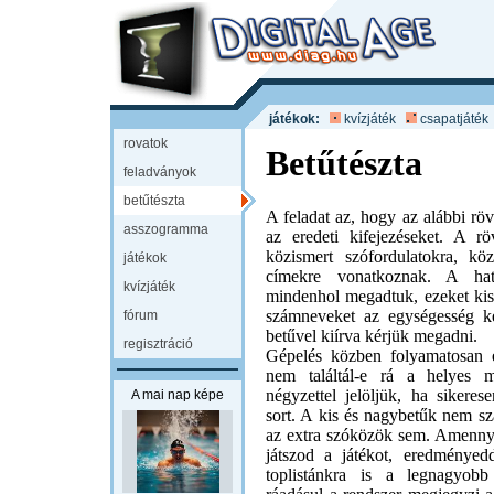
játékok:
kvízjáték
csapatjáték
rovatok
Betűtészta
feladványok
betűtészta
A feladat az, hogy az alábbi rövi
asszogramma
az eredeti kifejezéseket. A röv
közismert szófordulatokra, k
játékok
címekre vonatkoznak. A hatá
kvízjáték
mindenhol megadtuk, ezeket kisb
számneveket az egységesség k
fórum
betűvel kiírva kérjük megadni.
regisztráció
Gépelés közben folyamatosan e
nem találtál-e rá a helyes m
négyzettel jelöljük, ha sikeres
A mai nap képe
sort. A kis és nagybetűk nem s
az extra szóközök sem. Amenny
játszod a játékot, eredményedd
toplistánkra is a legnagyob