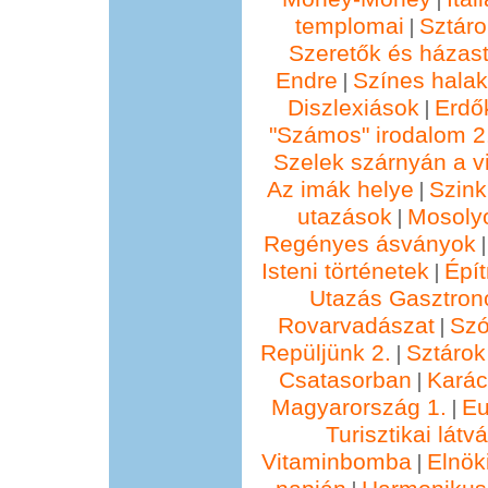
templomai
Sztáro
|
Szeretők és házast
Endre
Színes hala
|
Diszlexiások
Erdő
|
"Számos" irodalom 2
Szelek szárnyán a vi
Az imák helye
Szin
|
utazások
Mosolyo
|
Regényes ásványok
Isteni történetek
Épí
|
Utazás Gasztro
Rovarvadászat
Szó
|
Repüljünk 2.
Sztárok
|
Csatasorban
Kará
|
Magyarország 1.
Eu
|
Turisztikai lát
Vitaminbomba
Elnök
|