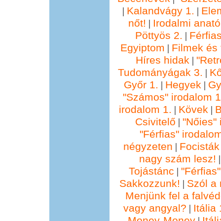
Kalandvágy 1.
Ele
|
|
nőt!
Irodalmi anató
|
Pöttyös 2.
Férfia
|
Egyiptom
Filmek és 
|
Híres hidak
"Retr
|
Tudományágak 3.
Kő
|
Győr 1.
Hegyek
Gy
|
|
"Számos" irodalom 1
irodalom 1.
Kövek
B
|
|
Csivitelő
"Nőies" 
|
"Férfias" irodalo
négyzeten
Focisták
|
nagy szám lesz!
Tojástánc
"Férfias
|
Sakkozzunk!
Szól a 
|
Menjünk fel a falvéd
vagy angyal?
Itália 
|
Money-Money
Itál
|