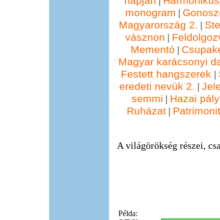
napján
Harmonikus
|
monogram
Gonosz
|
Magyarország 2.
St
|
vásznon
Feldolgoz
|
Mementó
Csupak
|
Magyar karácsonyi d
Festett hangszerek
|
eredeti nevük 2.
Jel
|
semmi
Hazai pál
|
Ruházat
Patrimonit
|
A világörökség részei, csa
Példa: