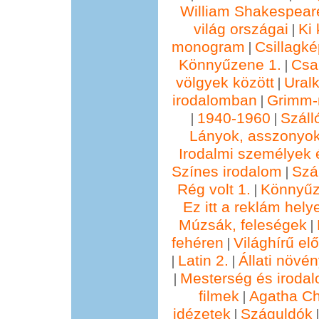
William Shakespear
világ országai
Ki 
|
monogram
Csillagké
|
Könnyűzene 1.
Csa
|
völgyek között
Ural
|
irodalomban
Grimm
|
1940-1960
Száll
|
|
Lányok, asszonyok
Irodalmi személyek 
Színes irodalom
Szál
|
Rég volt 1.
Könnyűz
|
Ez itt a reklám hely
Múzsák, feleségek
|
fehéren
Világhírű e
|
Latin 2.
Állati növé
|
|
Mesterség és irodal
|
filmek
Agatha Chr
|
idézetek
Száguldók
|