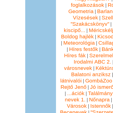
foglalkozások
R
|
Geometria
Barla
|
Vízesések
Szel
|
"Szakácskönyv"
|
kiscipő...
Méricskél
|
Boldog hajlék
Kicsod
|
Meteorológia
Csill
|
|
Híres festők
Bánk
|
|
Híres fák
Szerelmek
|
Irodalmi ABC 2.
városnevek
Kéktúra
|
Balatoni anziksz
látnivalói
GombáZoo 
|
Rejtő Jenő
Jó ismer
|
...ációk
Találmány
|
|
nevek 1.
Nőnapra
|
Városok
Istennők
|
Becenevek
"Szerzete
|