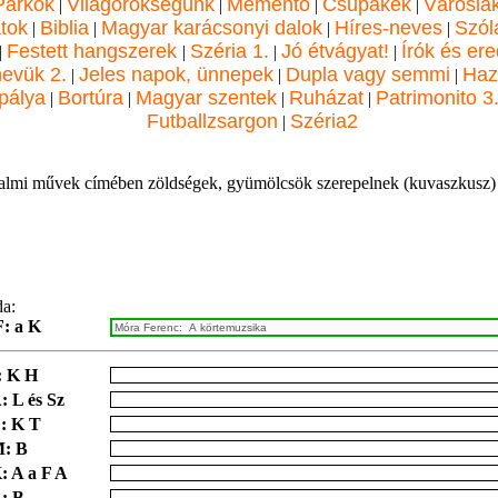
Parkok
Világörökségünk
Mementó
Csupakék
Városla
|
|
|
|
atok
Biblia
Magyar karácsonyi dalok
Híres-neves
Szól
|
|
|
|
Festett hangszerek
Széria 1.
Jó étvágyat!
Írók és ere
|
|
|
|
nevük 2.
Jeles napok, ünnepek
Dupla vagy semmi
Haz
|
|
|
pálya
Bortúra
Magyar szentek
Ruházat
Patrimonito 3
|
|
|
|
Futballzsargon
Széria2
|
almi művek címében zöldségek, gyümölcsök szerepelnek (kuvaszkusz)
da:
: a K
: K H
: L és Sz
: K T
: B
: A a F A
: B