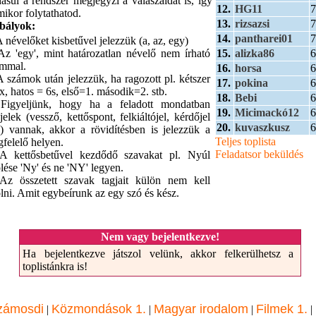
dásul a rendszer megjegyzi a válaszaidat is, így
12.
HG11
7
mikor folytathatod.
13.
rizsazsi
7
bályok:
14.
pantharei01
7
A névelőket kisbetűvel jelezzük (a, az, egy)
15.
alizka86
6
Az 'egy', mint határozatlan névelő nem írható
ámmal.
16.
horsa
6
A számok után jelezzük, ha ragozott pl. kétszer
17.
pokina
6
x, hatos = 6s, első=1. második=2. stb.
18.
Bebi
6
 Figyeljünk, hogy ha a feladott mondatban
19.
Micimackó12
6
sjelek (vessző, kettőspont, felkiáltójel, kérdőjel
20.
kuvaszkusz
6
.) vannak, akkor a rövidítésben is jelezzük a
Teljes toplista
felelő helyen.
Feladatsor beküldés
A kettősbetűvel kezdődő szavakat pl. Nyúl
ölése 'Ny' és ne 'NY' legyen.
Az összetett szavak tagjait külön nem kell
ölni. Amit egybeírunk az egy szó és kész.
Nem vagy bejelentkezve!
Ha bejelentkezve játszol velünk, akkor felkerülhetsz a
toplistánkra is!
zámosdi
Közmondások 1.
Magyar irodalom
Filmek 1.
|
|
|
|