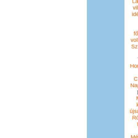
La
vi
id
f
vol
Sz
Ho
C
Na
újs
Ró
Mé