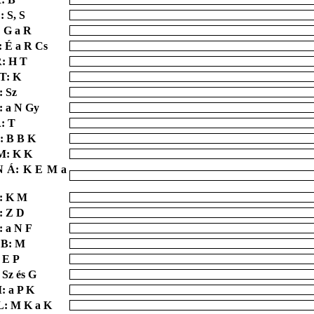
: S, S
: G a R
: É a R Cs
: H T
T: K
: Sz
: a N Gy
: T
: B B K
M: K K
N Á: K E M a
: K M
: Z D
: a N F
 B: M
: E P
: Sz és G
: a P K
L: M K a K