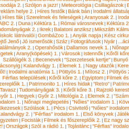
sodája 2.
Szóljon a jazz!
Meteorológia
Csillagászok
E
|
|
|
|
reklám helye 2.
Híres festők
Bánk bán
Irodalmi állats
|
|
|
Híres fák
Szerelmek és feleségek
Aranyosak 2.
Irod
|
|
|
|
ABC 2.
Duna
Kéktúra 1.
Római városnevek
Kéktúra 2
|
|
|
|
udományágak 2.
Ikrek
Balatoni anziksz
Mikszáth Kálm
|
|
|
skolc látnivalói
GombáZoo 1.
Anyák napja
Kész cirku
|
|
|
jtő Jenő
Jó ismerősök
Száz
Fotográfusok
Nyár
...ác
|
|
|
|
|
alálmányok 2.
Operahősök
Dallamos nevek 1.
Nőnapr
|
|
|
igetek
Arany(köpések) 1.
Városok
Istennők
Kőről kőre
|
|
|
|
Szállóigék 3.
Becenevek
"Szerzetesek kertje"
Bunyó
|
|
|
rácsonyig
Kalandvágy 1.
Elemek 1.
Nagy utazók
Kere
|
|
|
|
őt!
Irodalmi anatómia 1.
Pöttyös 1.
Mítosz 2.
Pöttyös 
|
|
|
|
Férfias települések
Kőről kőre 2.
Egyiptom
Filmek és
|
|
|
zereplőik 1.
Patrimonito 1.
Híres hidak
"Retro"
Patrim
|
|
|
|
Tavasz
Tudományágak 3.
Kőről kőre 3.
Rajzoló kerest
|
|
|
yőr 1.
Hegyek
Győr 2.
Mitológia 2.
Elemek 2.
"Szám
|
|
|
|
|
rodalom 1.
Nőnapi meglepetés
"Nőies" irodalom 1.
Köv
|
|
|
lkezesek
Szólások 1.
Pécs
Csivitelő
"Nőies" irodalom
|
|
|
|
alandvágy 2.
"Férfias" irodalom 1.
Első könyvek
Játék
|
|
|
gyzeten
Focisták
Filmek és főszereplőik 2.
Ez nagy s
|
|
|
z!
Országok
Szól a rádió 1.
Tojástánc
"Férfias" irodal
|
|
|
|