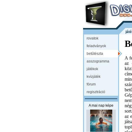
ját
rovatok
B
feladványok
betűtészta
A f
asszogramma
az 
köz
játékok
cím
kvízjáték
min
szá
fórum
bet
regisztráció
Gép
nem
nég
A mai nap képe
sor
az 
ját
top