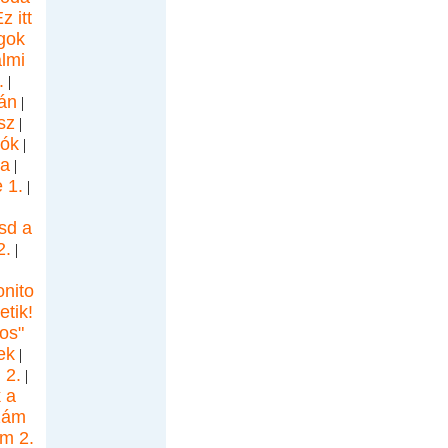
z itt
ágok
almi
.
|
án
|
sz
|
iók
|
a
|
 1.
|
sd a
2.
|
onito
etik!
os"
ek
|
 2.
|
 a
zám
om 2.