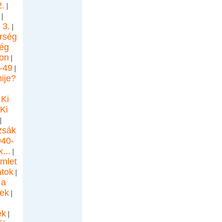
.
|
|
 3.
|
rség
ég
on
|
-49
|
ije?
Ki
|
Ki
|
zsák
940-
...
|
mlet
tok
|
 a
gek
|
ek
|