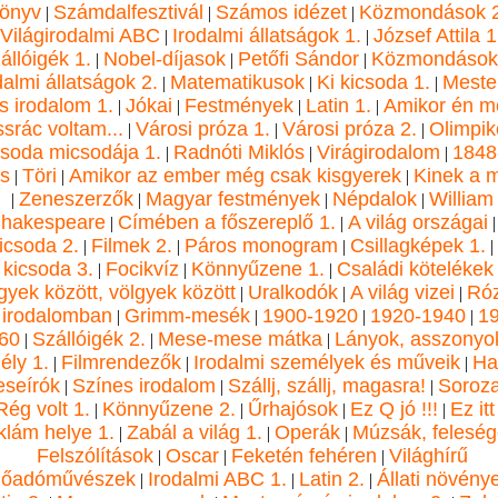
önyv
Számdalfesztivál
Számos idézet
Közmondások 2
|
|
|
Világirodalmi ABC
Irodalmi állatságok 1.
József Attila 1
|
|
állóigék 1.
Nobel-díjasok
Petőfi Sándor
Közmondások
|
|
|
dalmi állatságok 2.
Matematikusok
Ki kicsoda 1.
Meste
|
|
|
s irodalom 1.
Jókai
Festmények
Latin 1.
Amikor én m
|
|
|
|
ssrác voltam...
Városi próza 1.
Városi próza 2.
Olimpik
|
|
|
soda micsodája 1.
Radnóti Miklós
Virágirodalom
1848
|
|
|
s
Töri
Amikor az ember még csak kisgyerek
Kinek a m
|
|
|
Zeneszerzők
Magyar festmények
Népdalok
William
|
|
|
|
hakespeare
Címében a főszereplő 1.
A világ országai
|
|
icsoda 2.
Filmek 2.
Páros monogram
Csillagképek 1.
|
|
|
|
kicsoda 3.
Focikvíz
Könnyűzene 1.
Családi kötelékek
|
|
|
yek között, völgyek között
Uralkodók
A világ vizei
Ró
|
|
|
 irodalomban
Grimm-mesék
1900-1920
1920-1940
1
|
|
|
|
60
Szállóigék 2.
Mese-mese mátka
Lányok, asszonyok
|
|
|
ély 1.
Filmrendezők
Irodalmi személyek és műveik
Ha
|
|
|
seírók
Színes irodalom
Szállj, szállj, magasra!
Soroza
|
|
|
Rég volt 1.
Könnyűzene 2.
Űrhajósok
Ez Q jó !!!
Ez itt
|
|
|
|
klám helye 1.
Zabál a világ 1.
Operák
Múzsák, felesé
|
|
|
Felszólítások
Oscar
Feketén fehéren
Világhírű
|
|
|
lőadóművészek
Irodalmi ABC 1.
Latin 2.
Állati növény
|
|
|