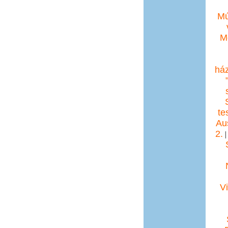
M
M
ház
te
Aus
2.
V