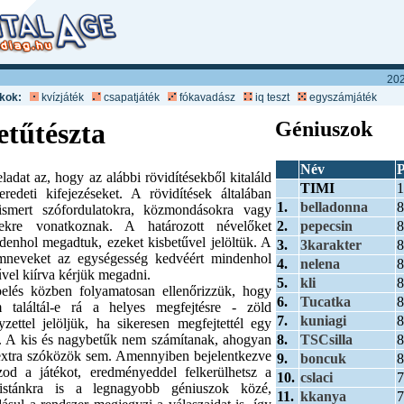
202
ékok:
kvízjáték
csapatjáték
fókavadász
iq teszt
egyszámjáték
etűtészta
Géniuszok
Név
P
eladat az, hogy az alábbi rövidítésekből kitaláld
TIMI
1
eredeti kifejezéseket. A rövidítések általában
1.
belladonna
8
ismert szófordulatokra, közmondásokra vagy
2.
pepecsin
8
ekre vonatkoznak. A határozott névelőket
denhol megadtuk, ezeket kisbetűvel jelöltük. A
3.
3karakter
8
mneveket az egységesség kedvéért mindenhol
4.
nelena
8
űvel kiírva kérjük megadni.
5.
kli
8
elés közben folyamatosan ellenőrizzük, hogy
6.
Tucatka
8
 találtál-e rá a helyes megfejtésre - zöld
7.
kuniagi
8
yzettel jelöljük, ha sikeresen megfejtettél egy
8.
TSCsilla
8
t. A kis és nagybetűk nem számítanak, ahogyan
extra szóközök sem. Amennyiben bejelentkezve
9.
boncuk
8
szod a játékot, eredményeddel felkerülhetsz a
10.
cslaci
7
listánkra is a legnagyobb géniuszok közé,
11.
kkanya
7