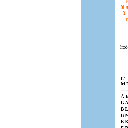
áll
3.
Irod
Pél
M F
Á I
B Á
B L
B M
E K
E R