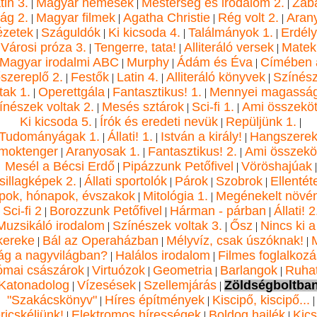
tin 3.
Magyar nemesek
Mesterség és irodalom 2.
Zabá
|
|
|
lág 2.
Magyar filmek
Agatha Christie
Rég volt 2.
Aran
|
|
|
|
ézetek
Száguldók
Ki kicsoda 4.
Találmányok 1.
Erdély
|
|
|
|
Városi próza 3.
Tengerre, tata!
Alliteráló versek
Matek
|
|
|
Magyar irodalmi ABC
Murphy
Ádám és Éva
Címében 
|
|
|
őszereplő 2.
Festők
Latin 4.
Alliteráló könyvek
Színés
|
|
|
|
tak 1.
Operettgála
Fantasztikus! 1.
Mennyei magassá
|
|
|
ínészek voltak 2.
Mesés sztárok
Sci-fi 1.
Ami összeköt
|
|
|
Ki kicsoda 5.
Írók és eredeti nevük
Repüljünk 1.
|
|
|
Tudományágak 1.
Állati! 1.
István a király!
Hangszere
|
|
|
moktenger
Aranyosak 1.
Fantasztikus! 2.
Ami összeköt
|
|
|
Mesél a Bécsi Erdő
Pipázzunk Petőfivel
Vöröshajúak
|
|
|
sillagképek 2.
Állati sportolók
Párok
Szobrok
Ellentét
|
|
|
|
pok, hónapok, évszakok
Mitológia 1.
Megénekelt növé
|
|
Sci-fi 2
Borozzunk Petőfivel
Hárman - párban
Állati! 2
|
|
|
|
Muzsikáló irodalom
Színészek voltak 3.
Ősz
Nincs ki a
|
|
|
kereke
Bál az Operaházban
Mélyvíz, csak úszóknak!
|
|
|
ág a nagyvilágban?
Halálos irodalom
Filmes foglalkoz
|
|
mai császárok
Virtuózok
Geometria
Barlangok
Ruha
|
|
|
|
Katonadolog
Vízesések
Szellemjárás
Zöldségboltba
|
|
|
"Szakácskönyv"
Híres építmények
Kiscipő, kiscipő...
|
|
|
ricskéljünk!
Elektromos hírességek
Boldog hajlék
Kic
|
|
|