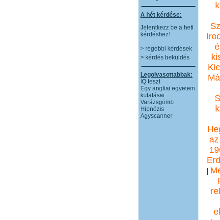
k
A hét kérdése:
Sz
Jelentkezz be a heti
kérdéshez!
Iro
é
> régebbi kérdések
ki
> kérdés beküldés
Kic
Legolvasottabbak:
Má
IQ teszt
Egy angliai egyetem
kutatásai
S
Varázsgömb
k
Hipnózis
Agyscanner
Heg
az
19
Erd
Me
|
re
e