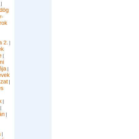
|
dög
-
rok
a 2.
|
ek
e
|
ni
ája
|
evek
zat
|
és
k
|
|
án
|
|
a
|