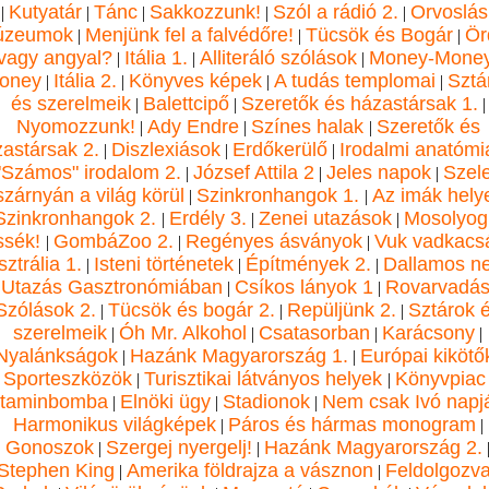
Kutyatár
Tánc
Sakkozzunk!
Szól a rádió 2.
Orvoslás
|
|
|
|
|
úzeumok
Menjünk fel a falvédőre!
Tücsök és Bogár
Ör
|
|
|
vagy angyal?
Itália 1.
Alliteráló szólások
Money-Money
|
|
|
oney
Itália 2.
Könyves képek
A tudás templomai
Sztá
|
|
|
|
és szerelmeik
Balettcipő
Szeretők és házastársak 1.
|
|
|
Nyomozzunk!
Ady Endre
Színes halak
Szeretők és
|
|
|
astársak 2.
Diszlexiások
Erdőkerülő
Irodalmi anatómi
|
|
|
"Számos" irodalom 2.
József Attila 2
Jeles napok
Szel
|
|
|
szárnyán a világ körül
Szinkronhangok 1.
Az imák hely
|
|
Szinkronhangok 2.
Erdély 3.
Zenei utazások
Mosolyog
|
|
|
ssék!
GombáZoo 2.
Regényes ásványok
Vuk vadkacs
|
|
|
ztrália 1.
Isteni történetek
Építmények 2.
Dallamos n
|
|
|
Utazás Gasztronómiában
Csíkos lányok 1
Rovarvadás
|
|
|
Szólások 2.
Tücsök és bogár 2.
Repüljünk 2.
Sztárok 
|
|
|
szerelmeik
Óh Mr. Alkohol
Csatasorban
Karácsony
|
|
|
|
Nyalánkságok
Hazánk Magyarország 1.
Európai kikötő
|
|
Sporteszközök
Turisztikai látványos helyek
Könyvpiac
|
|
itaminbomba
Elnöki ügy
Stadionok
Nem csak Ivó napj
|
|
|
Harmonikus világképek
Páros és hármas monogram
|
|
Gonoszok
Szergej nyergelj!
Hazánk Magyarország 2.
|
|
Stephen King
Amerika földrajza a vásznon
Feldolgozv
|
|