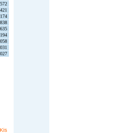
572
421
174
838
635
194
058
031
027
Kis