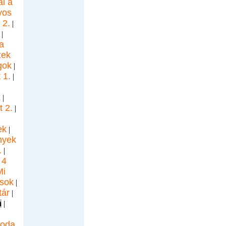
l a
yos
 2.
|
|
a
zek
gok
|
 1.
|
k
|
 2.
|
ek
|
nyek
.
|
 4
Mi
ások
|
tár
|
n
|
soda