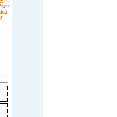
kó
ások
deti
ai
.
|