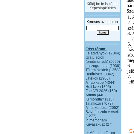
ráa
Küldj be te is képet!
bár
Képeslapküldés
Sza
1. 
Keresés az oldalon:
2. 
sz
3. 
= 2
5.
Friss fórum:
írá
Feladványok (17844)
stb
Gratulációk
meg
(eredmények) (5099)
6. 
asszogramma (1938)
Tőlem Nektek (12588)
jel
Betűtészta (3342)
7. 
Játékok (2986)
jel
A nap képe (4344)
Heti kvíz (1395)
Foci VB 2026 (150)
Admin (440)
Ki mondta? (315)
Találkozó (7073)
A hét kérdése (2052)
Szívből szóló versek
(1277)
In memoriam
Kuvaszkusz (27)
S
> Még több fórum