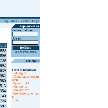
6. augusztus 7. péntek, Ibolya
Felhasználónév:
Jelszó:
ont
803
Jelszóemlékeztető
869
739
692
Friss feladványok:
639
Félnégyzet
582
Vándorlás a hosszú
úton 2.
580
Nyomozd ki!
513
Maradék 3.
Szó, ami szó
354
A rejtélyes automata
140
5.
Kimi
726
587