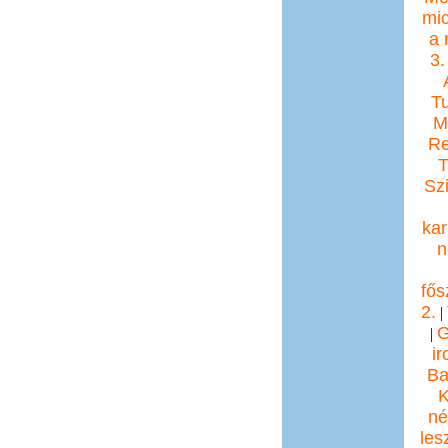
mic
a 
3.
T
Mi
Re
T
Sz
ka
n
fős
2.
|
G
|
i
Ba
K
né
les