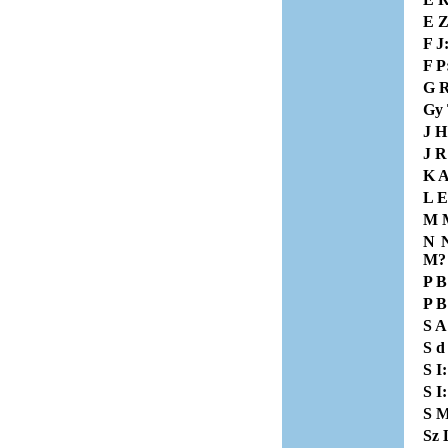
E Z
F J
F P
G R
Gy 
J H
J R
K A
L E
M 
N 
M?
P B
P B
S A
S d
S I
S I
S M
Sz 