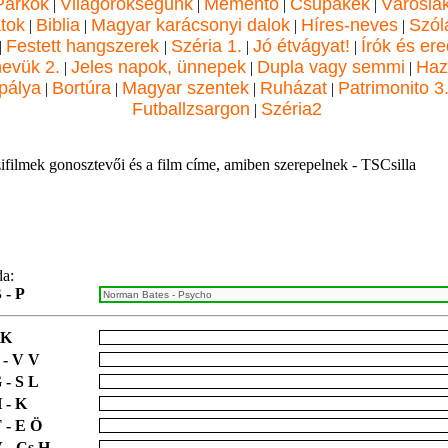
Parkok
Világörökségünk
Mementó
Csupakék
Városla
|
|
|
|
atok
Biblia
Magyar karácsonyi dalok
Híres-neves
Szól
|
|
|
|
Festett hangszerek
Széria 1.
Jó étvágyat!
Írók és ere
|
|
|
|
nevük 2.
Jeles napok, ünnepek
Dupla vagy semmi
Haz
|
|
|
pálya
Bortúra
Magyar szentek
Ruházat
Patrimonito 3
|
|
|
|
Futballzsargon
Széria2
|
filmek gonosztevői és a film címe, amiben szerepelnek - TSCsilla
da:
 - P
 K
 - V V
 - S L
 - K
 - E Ö
 - Cs H