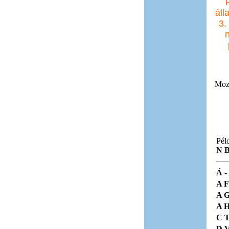
áll
3.
Mozi
Pél
N B
Á -
A F
A G
A H
C T
D V