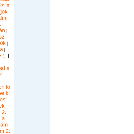
z itt
ágok
almi
.
|
án
|
sz
|
iók
|
a
|
 1.
|
sd a
2.
|
onito
etik!
os"
ek
|
 2.
|
 a
zám
om 2.