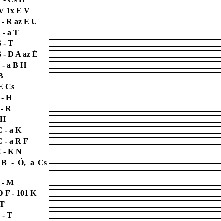
 V 1x E V
 - R az E U
 - a T
 - T
 - D A az É
 - a B H
 B
 E Cs
 - H
 - R
 H
 - a K
 - a R F
 - K N
 B - Ó, a Cs
 - M
D F - 101 K
 T
 - T