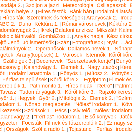
sodája 2.
Szóljon a jazz!
Meteorológia
Csillagászok
E
|
|
|
|
reklám helye 2.
Híres festők
Bánk bán
Irodalmi állats
|
|
|
Híres fák
Szerelmek és feleségek
Aranyosak 2.
Irod
|
|
|
|
ABC 2.
Duna
Kéktúra 1.
Római városnevek
Kéktúra 2
|
|
|
|
udományágak 2.
Ikrek
Balatoni anziksz
Mikszáth Kálm
|
|
|
skolc látnivalói
GombáZoo 1.
Anyák napja
Kész cirku
|
|
|
jtő Jenő
Jó ismerősök
Száz
Fotográfusok
Nyár
...ác
|
|
|
|
|
alálmányok 2.
Operahősök
Dallamos nevek 1.
Nőnapr
|
|
|
igetek
Arany(köpések) 1.
Városok
Istennők
Kőről kőre
|
|
|
|
Szállóigék 3.
Becenevek
"Szerzetesek kertje"
Bunyó
|
|
|
rácsonyig
Kalandvágy 1.
Elemek 1.
Nagy utazók
Kere
|
|
|
|
őt!
Irodalmi anatómia 1.
Pöttyös 1.
Mítosz 2.
Pöttyös 
|
|
|
|
Férfias települések
Kőről kőre 2.
Egyiptom
Filmek és
|
|
|
zereplőik 1.
Patrimonito 1.
Híres hidak
"Retro"
Patrim
|
|
|
|
Tavasz
Tudományágak 3.
Kőről kőre 3.
Rajzoló kerest
|
|
|
yőr 1.
Hegyek
Győr 2.
Mitológia 2.
Elemek 2.
"Szám
|
|
|
|
|
rodalom 1.
Nőnapi meglepetés
"Nőies" irodalom 1.
Köv
|
|
|
lkezesek
Szólások 1.
Pécs
Csivitelő
"Nőies" irodalom
|
|
|
|
alandvágy 2.
"Férfias" irodalom 1.
Első könyvek
Játék
|
|
|
gyzeten
Focisták
Filmek és főszereplőik 2.
Ez nagy s
|
|
|
z!
Országok
Szól a rádió 1.
Tojástánc
"Férfias" irodal
|
|
|
|