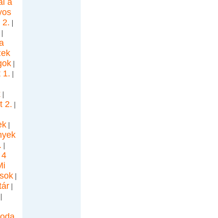
l a
yos
 2.
|
|
a
zek
gok
|
 1.
|
k
|
 2.
|
ek
|
nyek
.
|
 4
Mi
ások
|
tár
|
|
soda