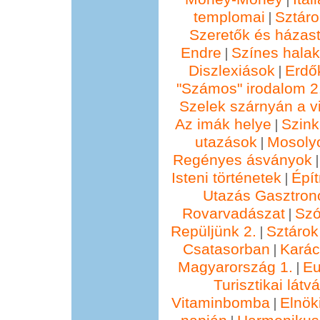
templomai
Sztáro
|
Szeretők és házast
Endre
Színes hala
|
Diszlexiások
Erdő
|
"Számos" irodalom 2
Szelek szárnyán a vi
Az imák helye
Szin
|
utazások
Mosolyo
|
Regényes ásványok
Isteni történetek
Épí
|
Utazás Gasztro
Rovarvadászat
Szó
|
Repüljünk 2.
Sztárok
|
Csatasorban
Kará
|
Magyarország 1.
Eu
|
Turisztikai lát
Vitaminbomba
Elnök
|