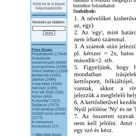
ráadásul a rendszer megjegyzi a 
Küldj be te is képet!
bármikor folytathatod.
Képeslapküldés
Szabályok:
1. A névelőket kisbetűve
Keresés az oldalon:
az, egy)
2. Az 'egy', mint határ
nem írható számmal.
3. A számok után jelezzü
Friss fórum:
pl. kétszer = 2x, hatos
Feladványok (17844)
Gratulációk
második=2. stb.
(eredmények) (5099)
5. Figyeljünk, hogy h
asszogramma (1938)
Tőlem Nektek (12588)
mondatban írásjel
Betűtészta (3342)
Játékok (2986)
kettőspont, felkiáltójel,
A nap képe (4344)
vannak, akkor a röv
Heti kvíz (1395)
Foci VB 2026 (150)
jelezzük a megfelelő hel
Admin (440)
Ki mondta? (315)
6. A kettősbetűvel kezdő
Találkozó (7073)
Nyúl jelölése 'Ny' és ne 
A hét kérdése (2052)
Szívből szóló versek
7. Az összetett szavak
(1277)
nem kell jelölni. Amit
In memoriam
Kuvaszkusz (27)
egy szó és kész.
> Még több fórum