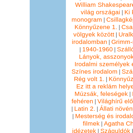
William Shakespear
világ országai
Ki 
|
monogram
Csillagké
|
Könnyűzene 1.
Csa
|
völgyek között
Ural
|
irodalomban
Grimm
|
1940-1960
Száll
|
|
Lányok, asszonyok
Irodalmi személyek 
Színes irodalom
Szál
|
Rég volt 1.
Könnyűz
|
Ez itt a reklám hely
Múzsák, feleségek
|
fehéren
Világhírű e
|
Latin 2.
Állati növé
|
|
Mesterség és irodal
|
filmek
Agatha Chr
|
idézetek
Száguldók
|