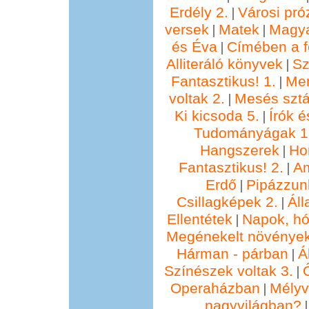
Erdély 2.
Városi pró
|
versek
Matek
Magya
|
|
és Éva
Címében a f
|
Alliteráló könyvek
Sz
|
Fantasztikus! 1.
Me
|
voltak 2.
Mesés sztá
|
Ki kicsoda 5.
Írók é
|
Tudományágak 1
Hangszerek
Ho
|
Fantasztikus! 2.
Am
|
Erdő
Pipázzunk
|
Csillagképek 2.
Áll
|
Ellentétek
Napok, hó
|
Megénekelt növénye
Hárman - párban
Ál
|
Színészek voltak 3.
|
Operaházban
Mélyv
|
nagyvilágban?