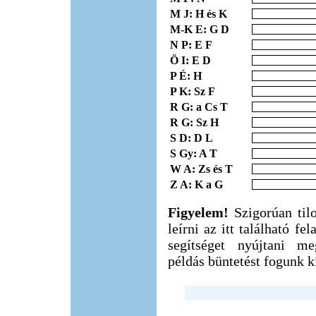
M J: H és K
M-K E: G D
N P: E F
Ö I: E D
P É: H
P K: Sz F
R G: a Cs T
R G: Sz H
S D: D L
S Gy: A T
W A: Zs és T
Z A: K a G
Figyelem!
Szigorúan til
leírni az itt található f
segítséget nyújtani m
példás büntetést fogunk ki