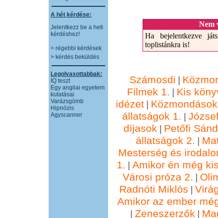
A hét kérdése:
Nem v
Jelentkezz be a heti
kérdéshez!
Ha bejelentkezve játs
toplistánkra is!
> régebbi kérdések
> kérdés beküldés
Legolvasottabbak:
Számosdi
Közmon
|
IQ teszt
Egy angliai egyetem
Filmek 1.
Kis köny
|
kutatásai
Varázsgömb
idézet
Közmondások 
|
Hipnózis
állatságok 1.
József
|
Agyscanner
díjasok
Petőfi Sánd
|
állatságok 2.
Ma
|
Mesterség és irodalo
1.
Amikor én még kis
|
Városi próza 2.
Oli
|
Radnóti Miklós
Virá
|
Amikor az ember még
Zeneszerzők
Ma
|
|