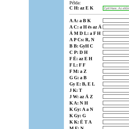
Példa:
C H: az E K
A A: a B K
A C: a H és az Á
Á M D L: a F H
A P Cs: R, N
B B: GyH C
C P: D H
F É: az E H
F L: F F
F M: a Z
G G: a B
Gy E: B, E L
J K: T
J W: az Á Z
K A: N H
K Gy: A a N
K Gy: G
K K: É T A
M F: N