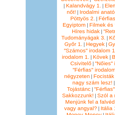
Kalandvágy 1.
Ele
|
|
nőt!
Irodalmi anató
|
Pöttyös 2.
Férfia
|
Egyiptom
Filmek és 
|
Híres hidak
"Ret
|
Tudományágak 3.
Kő
|
Győr 1.
Hegyek
Gy
|
|
"Számos" irodalom 1
irodalom 1.
Kövek
B
|
|
Csivitelő
"Nőies" 
|
"Férfias" irodalo
négyzeten
Focisták
|
nagy szám lesz!
Tojástánc
"Férfias
|
Sakkozzunk!
Szól a 
|
Menjünk fel a falvéd
vagy angyal?
Itália 
|
Money-Money
Itál
|