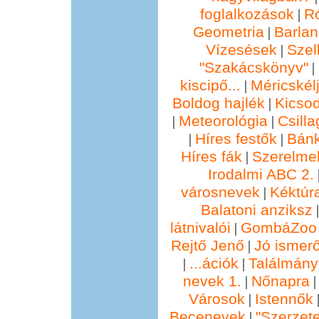
foglalkozások
R
|
Geometria
Barla
|
Vízesések
Szel
|
"Szakácskönyv"
|
kiscipő...
Méricskél
|
Boldog hajlék
Kicsod
|
Meteorológia
Csill
|
|
Híres festők
Bánk
|
|
Híres fák
Szerelmek
|
Irodalmi ABC 2.
városnevek
Kéktúra
|
Balatoni anziksz
látnivalói
GombáZoo 
|
Rejtő Jenő
Jó ismer
|
...ációk
Találmány
|
|
nevek 1.
Nőnapra
|
Városok
Istennők
|
Becenevek
"Szerzete
|