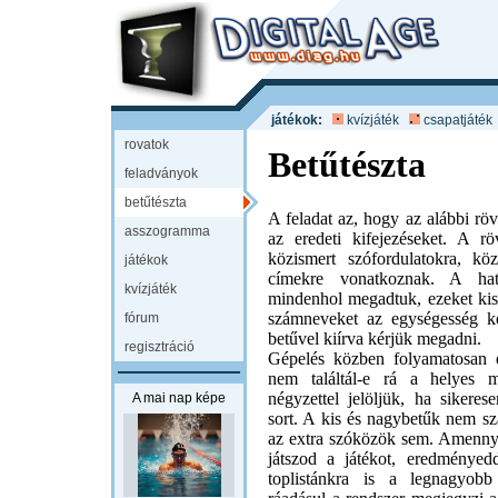
játékok:
kvízjáték
csapatjáték
rovatok
Betűtészta
feladványok
betűtészta
A feladat az, hogy az alábbi rövi
asszogramma
az eredeti kifejezéseket. A röv
közismert szófordulatokra, k
játékok
címekre vonatkoznak. A hatá
kvízjáték
mindenhol megadtuk, ezeket kisb
számneveket az egységesség k
fórum
betűvel kiírva kérjük megadni.
regisztráció
Gépelés közben folyamatosan e
nem találtál-e rá a helyes m
négyzettel jelöljük, ha sikeres
A mai nap képe
sort. A kis és nagybetűk nem s
az extra szóközök sem. Amenny
játszod a játékot, eredményedd
toplistánkra is a legnagyob