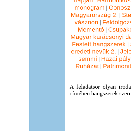
napján
Harmonikus
|
monogram
Gonosz
|
Magyarország 2.
St
|
vásznon
Feldolgoz
|
Mementó
Csupak
|
Magyar karácsonyi d
Festett hangszerek
|
eredeti nevük 2.
Jel
|
semmi
Hazai pál
|
Ruházat
Patrimonit
|
A feladatsor olyan irod
címében hangszerek szere