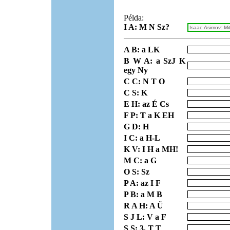
Példa:
I A: M N Sz?
A B: a LK
B W A: a SzJ K
egy Ny
C C: N T O
C S: K
E H: az É Cs
F P: T a K EH
G D: H
I C: a H-L
K V: I H a MH!
M C: a G
O S: Sz
P A: az I F
P B: a M B
R A H: A Ü
S J L: V a F
S S: 3. T T