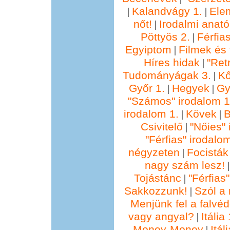
Kalandvágy 1.
Ele
|
|
nőt!
Irodalmi anató
|
Pöttyös 2.
Férfia
|
Egyiptom
Filmek és 
|
Híres hidak
"Ret
|
Tudományágak 3.
Kő
|
Győr 1.
Hegyek
Gy
|
|
"Számos" irodalom 1
irodalom 1.
Kövek
B
|
|
Csivitelő
"Nőies" 
|
"Férfias" irodalo
négyzeten
Focisták
|
nagy szám lesz!
Tojástánc
"Férfias
|
Sakkozzunk!
Szól a 
|
Menjünk fel a falvéd
vagy angyal?
Itália 
|
Money-Money
Itál
|