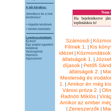
A hét kérdése:
Nem v
Jelentkezz be a heti
kérdéshez!
Ha bejelentkezve játs
toplistánkra is!
> régebbi kérdések
> kérdés beküldés
Legolvasottabbak:
Számosdi
Közmon
|
IQ teszt
Egy angliai egyetem
Filmek 1.
Kis köny
|
kutatásai
Varázsgömb
idézet
Közmondások 
|
Hipnózis
állatságok 1.
József
|
Agyscanner
díjasok
Petőfi Sánd
|
állatságok 2.
Ma
|
Mesterség és irodalo
1.
Amikor én még kis
|
Városi próza 2.
Oli
|
Radnóti Miklós
Virá
|
Amikor az ember még
Zeneszerzők
Ma
|
|