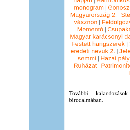
napján
Harmonikus
|
monogram
Gonosz
|
Magyarország 2.
St
|
vásznon
Feldolgoz
|
Mementó
Csupak
|
Magyar karácsonyi d
Festett hangszerek
|
eredeti nevük 2.
Jel
|
semmi
Hazai pál
|
Ruházat
Patrimonit
|
További kalandozáso
birodalmában.