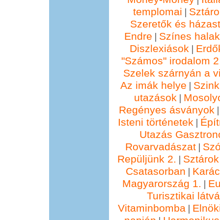
templomai
Sztáro
|
Szeretők és házast
Endre
Színes hala
|
Diszlexiások
Erdő
|
"Számos" irodalom 2
Szelek szárnyán a vi
Az imák helye
Szin
|
utazások
Mosolyo
|
Regényes ásványok
Isteni történetek
Épí
|
Utazás Gasztro
Rovarvadászat
Szó
|
Repüljünk 2.
Sztárok
|
Csatasorban
Kará
|
Magyarország 1.
Eu
|
Turisztikai lát
Vitaminbomba
Elnök
|