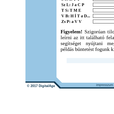
Sz L: J a C P
T S: T M E
V B: H Í T a D...
Zs P: a V V
Figyelem!
Szigorúan til
leírni az itt található f
segítséget nyújtani m
példás büntetést fogunk ki
impresszum
© 2017 DigitalAge