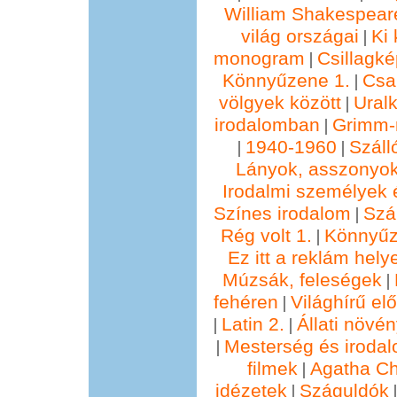
William Shakespear
világ országai
Ki 
|
monogram
Csillagké
|
Könnyűzene 1.
Csa
|
völgyek között
Ural
|
irodalomban
Grimm
|
1940-1960
Száll
|
|
Lányok, asszonyok
Irodalmi személyek 
Színes irodalom
Szál
|
Rég volt 1.
Könnyűz
|
Ez itt a reklám hely
Múzsák, feleségek
|
fehéren
Világhírű e
|
Latin 2.
Állati növé
|
|
Mesterség és irodal
|
filmek
Agatha Chr
|
idézetek
Száguldók
|