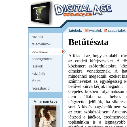
játékok:
kvízjáték
csapatjáték
rovatok
Betűtészta
feladványok
betűtészta
A feladat az, hogy az alábbi rövi
asszogramma
az eredeti kifejezéseket. A röv
közismert szófordulatokra, k
játékok
címekre vonatkoznak. A hatá
kvízjáték
mindenhol megadtuk, ezeket kisb
számneveket az egységesség k
fórum
betűvel kiírva kérjük megadni.
regisztráció
Gépelés közben folyamatosan e
nem találtál-e rá a helyes m
négyzettel jelöljük, ha sikeres
A mai nap képe
sort. A kis és nagybetűk nem s
az extra szóközök sem. Amenny
játszod a játékot, eredményedd
toplistánkra is a legnagyob