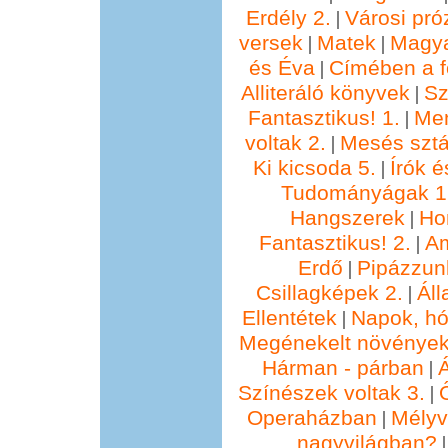
Erdély 2.
Városi pró
|
versek
Matek
Magya
|
|
és Éva
Címében a f
|
Alliteráló könyvek
Sz
|
Fantasztikus! 1.
Me
|
voltak 2.
Mesés sztá
|
Ki kicsoda 5.
Írók é
|
Tudományágak 1
Hangszerek
Ho
|
Fantasztikus! 2.
Am
|
Erdő
Pipázzunk
|
Csillagképek 2.
Áll
|
Ellentétek
Napok, hó
|
Megénekelt növénye
Hárman - párban
Á
|
Színészek voltak 3.
|
Operaházban
Mélyv
|
nagyvilágban?