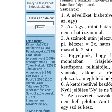
ráadásul a rendszer megjegyzi a 
Küldj be te is képet!
bármikor folytathatod.
Képeslapküldés
Szabályok:
1. A névelőket kisbetűve
Keresés az oldalon:
az, egy)
2. Az 'egy', mint határ
nem írható számmal.
3. A számok után jelezzü
Friss fórum:
pl. kétszer = 2x, hatos
Ki mondta? (318)
Betűtészta (3346)
második=2. stb.
Feladványok (17849)
5. Figyeljünk, hogy h
Gratulációk
(eredmények) (5099)
mondatban írásjel
asszogramma (1938)
Tőlem Nektek (12588)
kettőspont, felkiáltójel,
Játékok (2986)
vannak, akkor a röv
A nap képe (4344)
Heti kvíz (1395)
jelezzük a megfelelő hel
Foci VB 2026 (150)
Admin (440)
6. A kettősbetűvel kezdő
Találkozó (7073)
Nyúl jelölése 'Ny' és ne 
A hét kérdése (2052)
Szívből szóló versek
7. Az összetett szavak
(1277)
nem kell jelölni. Amit
In memoriam
Kuvaszkusz (27)
egy szó és kész.
> Még több fórum