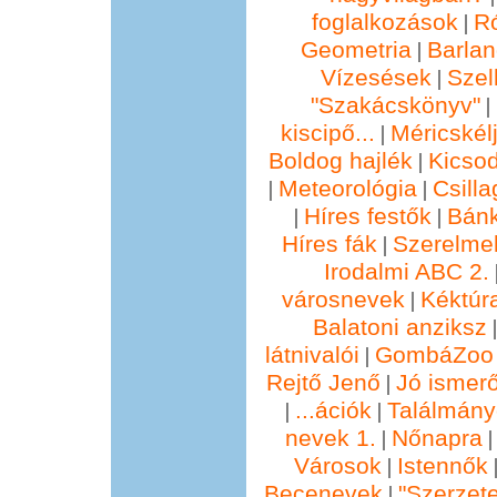
foglalkozások
R
|
Geometria
Barla
|
Vízesések
Szel
|
"Szakácskönyv"
|
kiscipő...
Méricskél
|
Boldog hajlék
Kicsod
|
Meteorológia
Csill
|
|
Híres festők
Bánk
|
|
Híres fák
Szerelmek
|
Irodalmi ABC 2.
városnevek
Kéktúra
|
Balatoni anziksz
látnivalói
GombáZoo 
|
Rejtő Jenő
Jó ismer
|
...ációk
Találmány
|
|
nevek 1.
Nőnapra
|
Városok
Istennők
|
Becenevek
"Szerzete
|