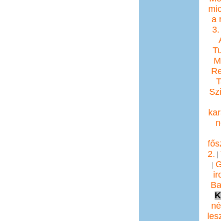
mic
a 
3.
T
Mi
Re
T
Sz
ka
n
fős
2.
|
G
|
i
Ba
K
né
les