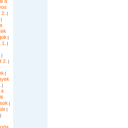
l a
yos
 2.
|
|
a
zek
gok
|
 1.
|
k
|
 2.
|
ek
|
nyek
.
|
 4
Mi
ások
|
tár
|
|
soda