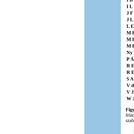
I L
J F
J L
L E
M 
M 
M 
Ny
P Á
R E
R E
S A
V d
V J
W 
Fig
fela
szab