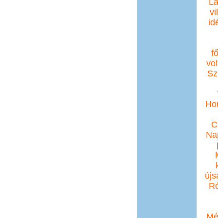
La
vi
id
f
vol
Sz
Ho
C
Na
újs
Ró
Mé