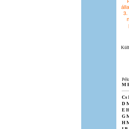
áll
3.
Külf
Pél
M 
Cs
D 
E H
G 
H 
I B