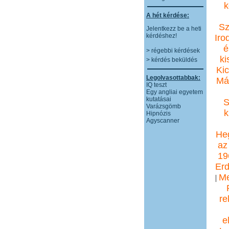
k
A hét kérdése:
Sz
Jelentkezz be a heti
kérdéshez!
Iro
é
> régebbi kérdések
ki
> kérdés beküldés
Kic
Legolvasottabbak:
Má
IQ teszt
Egy angliai egyetem
kutatásai
S
Varázsgömb
k
Hipnózis
Agyscanner
Heg
az
19
Erd
Me
|
re
e