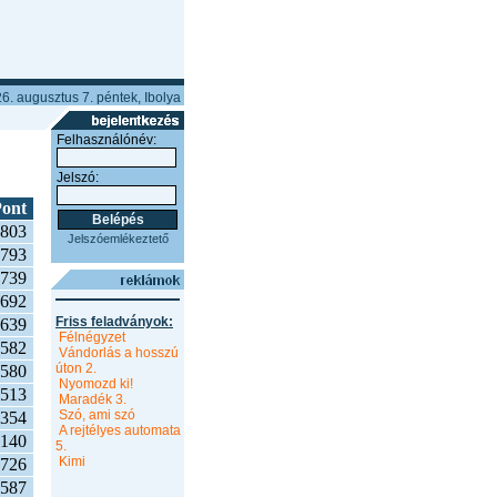
6. augusztus 7. péntek, Ibolya
Felhasználónév:
Jelszó:
ont
803
Jelszóemlékeztető
793
739
692
Friss feladványok:
639
Félnégyzet
582
Vándorlás a hosszú
úton 2.
580
Nyomozd ki!
513
Maradék 3.
Szó, ami szó
354
A rejtélyes automata
140
5.
Kimi
726
587