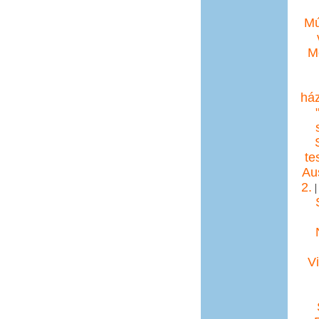
M
M
ház
te
Aus
2.
V