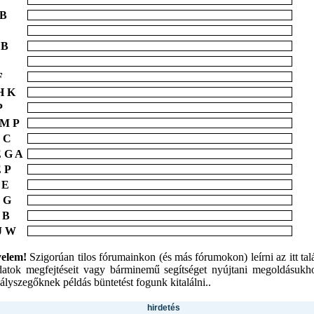
 B
 B
F
H K
P
 M P
 C
 G A
 P
 E
 G
 B
J W
yelem!
Szigorúan tilos fórumainkon (és más fórumokon) leírni az itt tal
datok megfejtéseit vagy bárminemű segítséget nyújtani megoldásukh
ályszegőknek példás büntetést fogunk kitalálni..
hirdetés