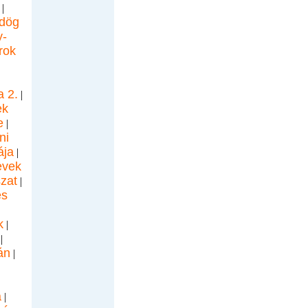
|
dög
-
rok
a 2.
|
ek
e
|
ni
ája
|
evek
zat
|
és
k
|
|
án
|
|
a
|