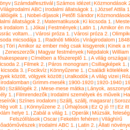
önyv
Számdalfesztivál
Számos idézet
Közmondások 2
|
|
|
Világirodalmi ABC
Irodalmi állatságok 1.
József Attila 1
|
|
állóigék 1.
Nobel-díjasok
Petőfi Sándor
Közmondások
|
|
|
dalmi állatságok 2.
Matematikusok
Ki kicsoda 1.
Meste
|
|
|
s irodalom 1.
Jókai
Festmények
Latin 1.
Amikor én m
|
|
|
|
ssrác voltam...
Városi próza 1.
Városi próza 2.
Olimpik
|
|
|
soda micsodája 1.
Radnóti Miklós
Virágirodalom
1848
|
|
|
s
Töri
Amikor az ember még csak kisgyerek
Kinek a m
|
|
|
Zeneszerzők
Magyar festmények
Népdalok
William
|
|
|
|
hakespeare
Címében a főszereplő 1.
A világ országai
|
|
icsoda 2.
Filmek 2.
Páros monogram
Csillagképek 1.
|
|
|
|
kicsoda 3.
Focikvíz
Könnyűzene 1.
Családi kötelékek
|
|
|
yek között, völgyek között
Uralkodók
A világ vizei
Ró
|
|
|
 irodalomban
Grimm-mesék
1900-1920
1920-1940
1
|
|
|
|
60
Szállóigék 2.
Mese-mese mátka
Lányok, asszonyok
|
|
|
ély 1.
Filmrendezők
Irodalmi személyek és műveik
Ha
|
|
|
seírók
Színes irodalom
Szállj, szállj, magasra!
Soroza
|
|
|
Rég volt 1.
Könnyűzene 2.
Űrhajósok
Ez Q jó !!!
Ez itt
|
|
|
|
klám helye 1.
Zabál a világ 1.
Operák
Múzsák, felesé
|
|
|
Felszólítások
Oscar
Feketén fehéren
Világhírű
|
|
|
lőadóművészek
Irodalmi ABC 1.
Latin 2.
Állati növény
|
|
|