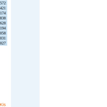
572
421
174
838
628
194
058
031
027
Kis