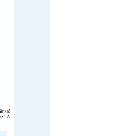
álható
oz! A