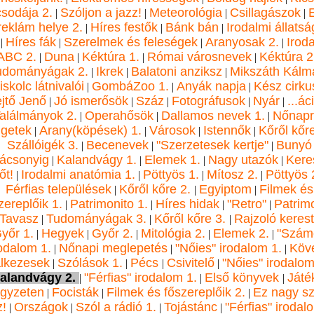
sodája 2.
Szóljon a jazz!
Meteorológia
Csillagászok
E
|
|
|
|
reklám helye 2.
Híres festők
Bánk bán
Irodalmi állats
|
|
|
Híres fák
Szerelmek és feleségek
Aranyosak 2.
Irod
|
|
|
|
ABC 2.
Duna
Kéktúra 1.
Római városnevek
Kéktúra 2
|
|
|
|
udományágak 2.
Ikrek
Balatoni anziksz
Mikszáth Kálm
|
|
|
skolc látnivalói
GombáZoo 1.
Anyák napja
Kész cirku
|
|
|
jtő Jenő
Jó ismerősök
Száz
Fotográfusok
Nyár
...ác
|
|
|
|
|
alálmányok 2.
Operahősök
Dallamos nevek 1.
Nőnapr
|
|
|
igetek
Arany(köpések) 1.
Városok
Istennők
Kőről kőre
|
|
|
|
Szállóigék 3.
Becenevek
"Szerzetesek kertje"
Bunyó
|
|
|
rácsonyig
Kalandvágy 1.
Elemek 1.
Nagy utazók
Kere
|
|
|
|
őt!
Irodalmi anatómia 1.
Pöttyös 1.
Mítosz 2.
Pöttyös 
|
|
|
|
Férfias települések
Kőről kőre 2.
Egyiptom
Filmek és
|
|
|
zereplőik 1.
Patrimonito 1.
Híres hidak
"Retro"
Patrim
|
|
|
|
Tavasz
Tudományágak 3.
Kőről kőre 3.
Rajzoló kerest
|
|
|
yőr 1.
Hegyek
Győr 2.
Mitológia 2.
Elemek 2.
"Szám
|
|
|
|
|
rodalom 1.
Nőnapi meglepetés
"Nőies" irodalom 1.
Köv
|
|
|
lkezesek
Szólások 1.
Pécs
Csivitelő
"Nőies" irodalom
|
|
|
|
alandvágy 2.
"Férfias" irodalom 1.
Első könyvek
Játé
|
|
|
gyzeten
Focisták
Filmek és főszereplőik 2.
Ez nagy s
|
|
|
z!
Országok
Szól a rádió 1.
Tojástánc
"Férfias" irodal
|
|
|
|