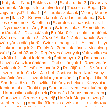
Kutyatár
Tánc
Sakkozzunk!
Szól a rádió 2.
Orvoslás
|
|
|
|
|
úzeumok
Menjünk fel a falvédőre!
Tücsök és Bogár
Ör
|
|
|
vagy angyal?
Itália 1.
Alliteráló szólások
Money-Money
|
|
|
oney
Itália 2.
Könyves képek
A tudás templomai
Sztá
|
|
|
|
és szerelmeik
Balettcipő
Szeretők és házastársak 1.
|
|
|
Nyomozzunk!
Ady Endre
Színes halak
Szeretők és
|
|
|
astársak 2.
Diszlexiások
Erdőkerülő
Irodalmi anatómi
|
|
|
"Számos" irodalom 2.
József Attila 2
Jeles napok
Szel
|
|
|
szárnyán a világ körül
Szinkronhangok 1.
Az imák hely
|
|
Szinkronhangok 2.
Erdély 3.
Zenei utazások
Mosolyog
|
|
|
ssék!
GombáZoo 2.
Regényes ásványok
Vuk vadkacs
|
|
|
ztrália 1.
Isteni történetek
Építmények 2.
Dallamos n
|
|
|
Utazás Gasztronómiában
Csíkos lányok 1
Rovarvadás
|
|
|
Szólások 2.
Tücsök és bogár 2.
Repüljünk 2.
Sztárok 
|
|
|
szerelmeik
Óh Mr. Alkohol
Csatasorban
Karácsony
|
|
|
|
Nyalánkságok
Hazánk Magyarország 1.
Európai kikötő
|
|
Sporteszközök
Turisztikai látványos helyek
Könyvpiac
|
|
itaminbomba
Elnöki ügy
Stadionok
Nem csak Ivó napj
|
|
|
Harmonikus világképek
Páros és hármas monogram
|
|
Gonoszok
Szergej nyergelj!
Hazánk Magyarország 2.
|
|
Stephen King
Amerika földrajza a vásznon
Feldolgozv
|
|