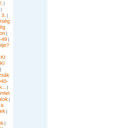
.
|
|
 3.
|
rség
ég
on
|
-49
|
ije?
Ki
|
Ki
|
zsák
940-
...
|
mlet
tok
|
 a
gek
|
ek
|