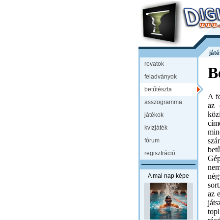
ját
rovatok
B
feladványok
betűtészta
A f
asszogramma
az 
köz
játékok
cím
kvízjáték
min
szá
fórum
bet
regisztráció
Gép
nem
nég
A mai nap képe
sor
az 
ját
top