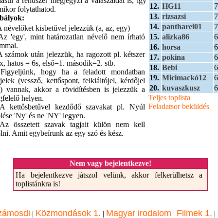
dásul a rendszer megjegyzi a válaszaidat is, így
12.
HG11
7
mikor folytathatod.
13.
rizsazsi
7
bályok:
14.
pantharei01
7
A névelőket kisbetűvel jelezzük (a, az, egy)
15.
alizka86
6
Az 'egy', mint határozatlan névelő nem írható
ámmal.
16.
horsa
6
A számok után jelezzük, ha ragozott pl. kétszer
17.
pokina
6
x, hatos = 6s, első=1. második=2. stb.
18.
Bebi
6
 Figyeljünk, hogy ha a feladott mondatban
19.
Micimackó12
6
sjelek (vessző, kettőspont, felkiáltójel, kérdőjel
20.
kuvaszkusz
6
.) vannak, akkor a rövidítésben is jelezzük a
Teljes toplista
felelő helyen.
Feladatsor beküldés
A kettősbetűvel kezdődő szavakat pl. Nyúl
ölése 'Ny' és ne 'NY' legyen.
Az összetett szavak tagjait külön nem kell
ölni. Amit egybeírunk az egy szó és kész.
Nem vagy bejelentkezve!
Ha bejelentkezve játszol velünk, akkor felkerülhetsz a
toplistánkra is!
zámosdi
Közmondások 1.
Magyar irodalom
Filmek 1.
|
|
|
|