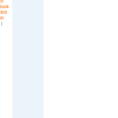
kó
ások
deti
ai
.
|