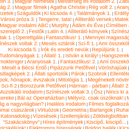
tin 3.
Magyar nemesek
Mesterség és irodalom 2.
Zabá
|
|
|
lág 2.
Magyar filmek
Agatha Christie
Rég volt 2.
Aran
|
|
|
|
ézetek
Száguldók
Ki kicsoda 4.
Találmányok 1.
Erdély
|
|
|
|
Városi próza 3.
Tengerre, tata!
Alliteráló versek
Matek
|
|
|
Magyar irodalmi ABC
Murphy
Ádám és Éva
Címében 
|
|
|
őszereplő 2.
Festők
Latin 4.
Alliteráló könyvek
Színés
|
|
|
|
tak 1.
Operettgála
Fantasztikus! 1.
Mennyei magassá
|
|
|
ínészek voltak 2.
Mesés sztárok
Sci-fi 1.
Ami összeköt
|
|
|
Ki kicsoda 5.
Írók és eredeti nevük
Repüljünk 1.
|
|
|
Tudományágak 1.
Állati! 1.
István a király!
Hangszere
|
|
|
moktenger
Aranyosak 1.
Fantasztikus! 2.
Ami összeköt
|
|
|
Mesél a Bécsi Erdő
Pipázzunk Petőfivel
Vöröshajúak
|
|
|
sillagképek 2.
Állati sportolók
Párok
Szobrok
Ellentét
|
|
|
|
pok, hónapok, évszakok
Mitológia 1.
Megénekelt növé
|
|
Sci-fi 2
Borozzunk Petőfivel
Hárman - párban
Állati! 2
|
|
|
|
Muzsikáló irodalom
Színészek voltak 3.
Ősz
Nincs ki a
|
|
|
kereke
Bál az Operaházban
Mélyvíz, csak úszóknak!
|
|
|
ág a nagyvilágban?
Halálos irodalom
Filmes foglalkoz
|
|
mai császárok
Virtuózok
Geometria
Barlangok
Ruha
|
|
|
|
Katonadolog
Vízesések
Szellemjárás
Zöldségboltban
|
|
|
"Szakácskönyv"
Híres építmények
Kiscipő, kiscipő...
|
|
|
ricskéljünk!
Elektromos hírességek
Boldog hajlék
Kic
|
|
|