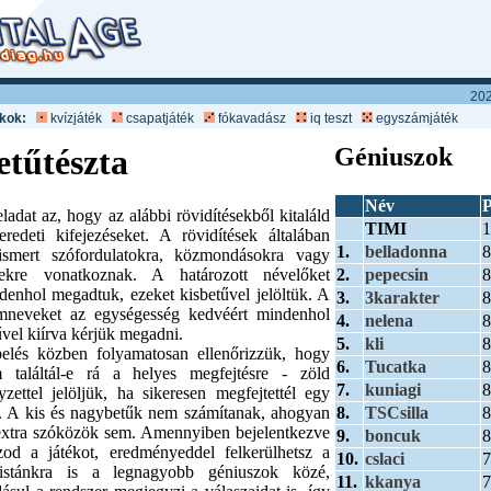
202
ékok:
kvízjáték
csapatjáték
fókavadász
iq teszt
egyszámjáték
etűtészta
Géniuszok
Név
P
eladat az, hogy az alábbi rövidítésekből kitaláld
TIMI
1
eredeti kifejezéseket. A rövidítések általában
1.
belladonna
8
ismert szófordulatokra, közmondásokra vagy
2.
pepecsin
8
ekre vonatkoznak. A határozott névelőket
denhol megadtuk, ezeket kisbetűvel jelöltük. A
3.
3karakter
8
mneveket az egységesség kedvéért mindenhol
4.
nelena
8
űvel kiírva kérjük megadni.
5.
kli
8
elés közben folyamatosan ellenőrizzük, hogy
6.
Tucatka
8
 találtál-e rá a helyes megfejtésre - zöld
7.
kuniagi
8
yzettel jelöljük, ha sikeresen megfejtettél egy
8.
TSCsilla
8
t. A kis és nagybetűk nem számítanak, ahogyan
extra szóközök sem. Amennyiben bejelentkezve
9.
boncuk
8
szod a játékot, eredményeddel felkerülhetsz a
10.
cslaci
7
listánkra is a legnagyobb géniuszok közé,
11.
kkanya
7