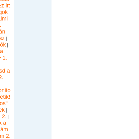
z itt
ágok
almi
.
|
án
|
sz
|
iók
|
a
|
 1.
|
sd a
2.
|
onito
etik!
os"
ek
|
 2.
|
k a
zám
om 2.