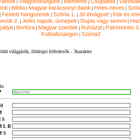
Parkok
Világörökségünk
Mementó
Csupakék
Városla
|
|
|
|
atok
Biblia
Magyar karácsonyi dalok
Híres-neves
Szól
|
|
|
|
Festett hangszerek
Széria 1.
Jó étvágyat!
Írók és ere
|
|
|
|
nevük 2.
Jeles napok, ünnepek
Dupla vagy semmi
Haz
|
|
|
pálya
Bortúra
Magyar szentek
Ruházat
Patrimonito 3
|
|
|
|
Futballzsargon
Széria2
|
öldi világjárók, földrajzi felfedezők - 3karakter
da:
P
 H
M
 S
M L B
M S